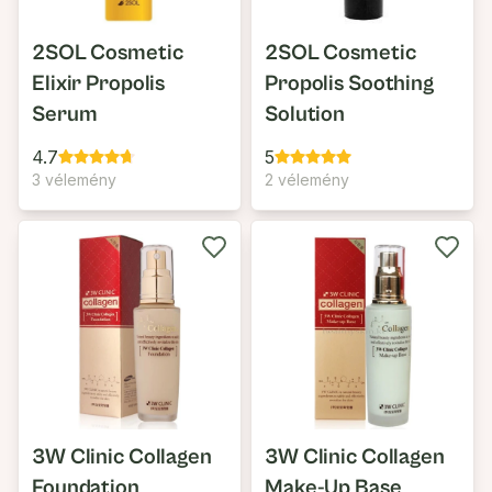
2SOL Cosmetic
2SOL Cosmetic
Elixir Propolis
Propolis Soothing
Serum
Solution
4.7
5
3 vélemény
2 vélemény
3W Clinic Collagen
3W Clinic Collagen
Foundation
Make-Up Base