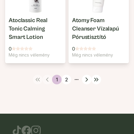
Atoclassic Real
Atomy Foam
Tonic Calming
Cleanser Vízalapú
Smart Lotion
Pórustisztító
0
0
Még nincs vélemény
Még nincs vélemény
1
2
More pages