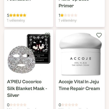
Primer
5
1
1 vélemény
1 vélemény
A'PIEU Cocorico
Accoje Vital In Jeju
Silk Blanket Mask -
Time Repair Cream
Silver
0
0