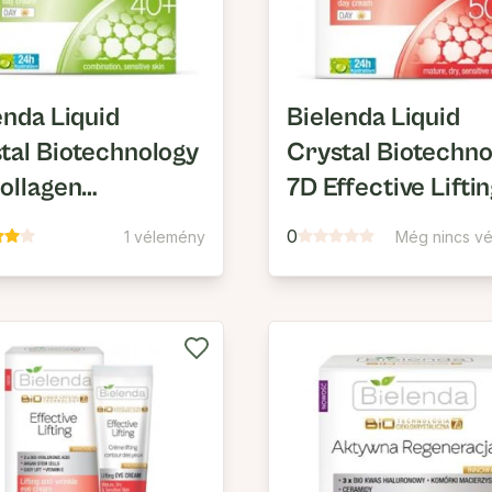
enda Liquid
Bielenda Liquid
tal Biotechnology
Crystal Biotechno
ollagen
7D Effective Lifti
venation 40+
50+ Lifting Hatású
0
1 vélemény
Még nincs v
esítő,
Ránctalanító Napp
talanító Hatású
Arckrém SPF10
ali Arckrém
10