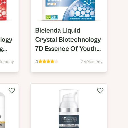
Bielenda Liquid
logy
Crystal Biotechnology
ng
7D Essence Of Youth
,
30+ Ránctalanító
4
élemény
2 vélemény
ali
Nappali Arckrém
Mimikai Ráncok Ellen
Spf10