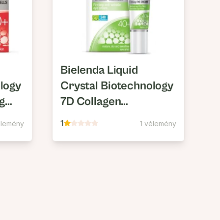
Bielenda Liquid
logy
Crystal Biotechnology
ng
7D Collagen
Rejuvenation 40+
1
élemény
1 vélemény
kai
Feszesítő,
tum
Ránctalanító Hatású
Szemkörnyéki Krém