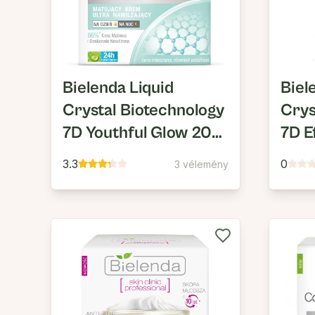
Bielenda Liquid
Biel
Crystal Biotechnology
Crys
7D Youthful Glow 20+
7D E
Mattító, Ultra
50+ 
3.3
0
3 vélemény
Hidratáló Nappali/
Ránc
Éjszakai Arckrém
Sze