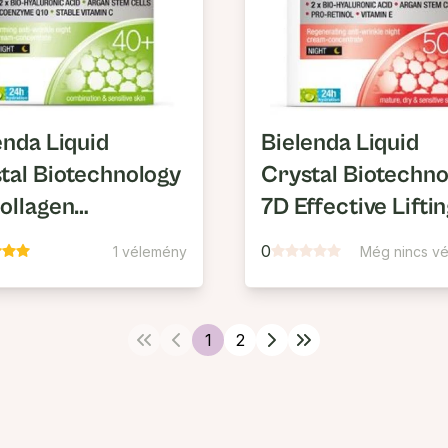
enda Liquid
Bielenda Liquid
tal Biotechnology
Crystal Biotechno
ollagen
7D Effective Lifti
venation 40+
50+ Regeneráló,
0
1 vélemény
Még nincs v
esítő,
Ránctalaító Éjsza
talanító Hatású
Krém-Koncentrá
akai Krém-
1
2
centrátum