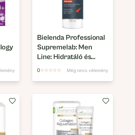
Bielenda Professional
logy
Supremelab: Men
Line: Hidratáló és
Nyugtató Hatású
0
élemény
Még nincs vélemény
kai
Arckrém Férfiaknak
tum