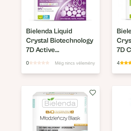
Bielenda Liquid
Biel
Crystal Biotechnology
Crys
7D Active
7D C
Regeneration 60+
Reju
0
4
Még nincs vélemény
Regeneráló Nappali
Fesz
Arckrém SPF10
Ránc
Napp
SPF