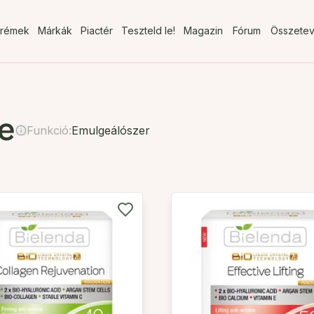
rémek
Márkák
Piactér
Teszteld le!
Magazin
Fórum
Összete
te
Funkció:
Emulgeálószer