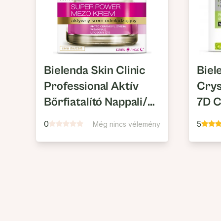
Bielenda Skin Clinic
Biel
Professional Aktív
Crys
Bőrfiatalító Nappali/
7D C
Éjszakai Arckrém
Reju
0
5
Még nincs vélemény
Fesz
Ránc
Éjsz
Kon