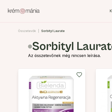
K
Összetevők
Sorbityl Laurate
Sorbityl Laura
Az összetevőnek még nincsen leírása.