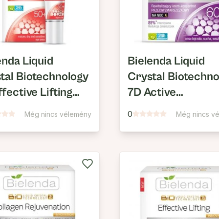
enda Liquid
Bielenda Liquid
tal Biotechnology
Crystal Biotechno
ffective Lifting
7D Active
Lifting Hatású,
Regeneration 60+
0
Még nincs vélemény
Még nincs v
talanító
Revitalizáló Éjsza
mkörnyéki Krém
Krém-Koncentrá