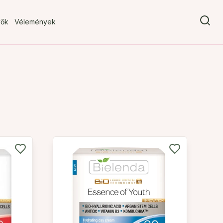
vők
Vélemények