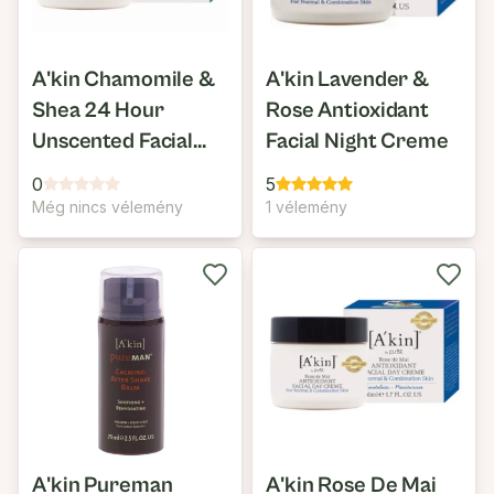
A'kin Chamomile &
A'kin Lavender &
Shea 24 Hour
Rose Antioxidant
Unscented Facial
Facial Night Creme
Moisturiser
0
5
Még nincs vélemény
1 vélemény
A'kin Pureman
A'kin Rose De Mai