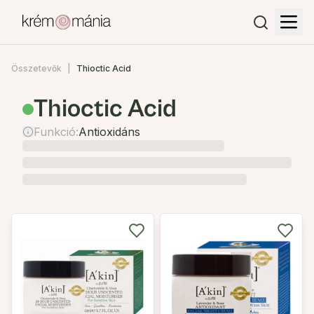
Összetevők
Thioctic Acid
Thioctic Acid
Funkció:
Antioxidáns