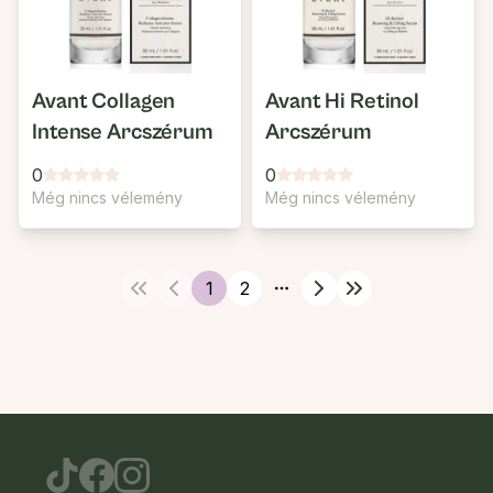
Avant Collagen
Avant Hi Retinol
Intense Arcszérum
Arcszérum
0
0
Még nincs vélemény
Még nincs vélemény
1
2
More pages