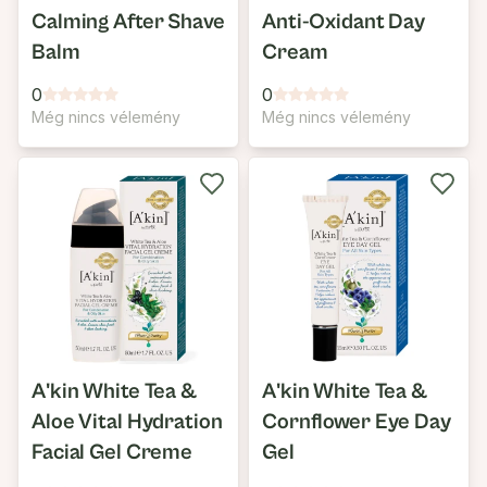
Calming After Shave
Anti-Oxidant Day
Balm
Cream
0
0
Még nincs vélemény
Még nincs vélemény
A'kin White Tea &
A'kin White Tea &
Aloe Vital Hydration
Cornflower Eye Day
Facial Gel Creme
Gel