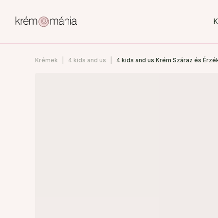
K
Krémek
4 kids and us
4 kids and us Krém Száraz és Érzé