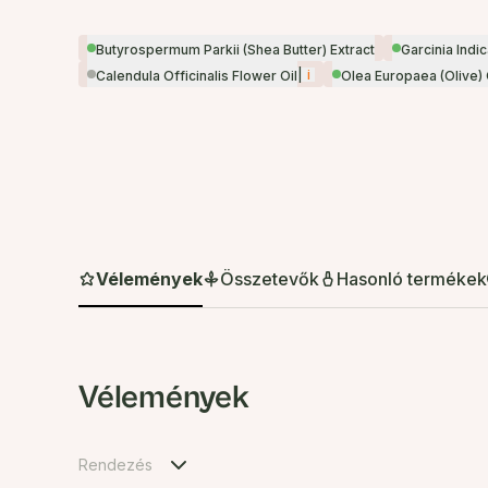
Butyrospermum Parkii (Shea Butter) Extract
Garcinia Indi
|
i
Calendula Officinalis Flower Oil
Olea Europaea (Olive) 
Vélemények
Összetevők
Hasonló termékek
Vélemények
Rendezés