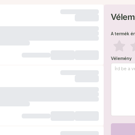
Vélem
A termék é
Vélemény