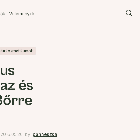
vők
Vélemények
atúrkozmetikumok
 us
az és
Bőrre
2016.05.26.
by
panneszka