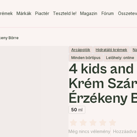
rémek
Márkák
Piactér
Teszteld le!
Magazin
Fórum
Összete
keny Bőrre
Arcápolók
Hidratáló krémek
N
Minden bőrtípus
Lelőhely: online
4 kids and
Krém Szár
Érzékeny 
50
ml
Még nincs vélemény
Hozzáadva 