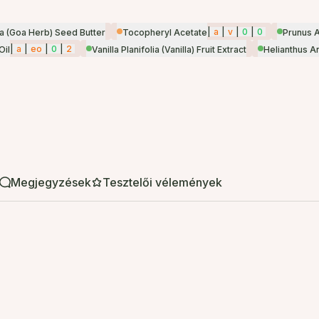
|
a
|
v
|
0
|
0
ca (Goa Herb) Seed Butter
Tocopheryl Acetate
Prunus A
|
a
|
eo
|
0
|
2
Oil
Vanilla Planifolia (Vanilla) Fruit Extract
Helianthus A
Megjegyzések
Tesztelői vélemények