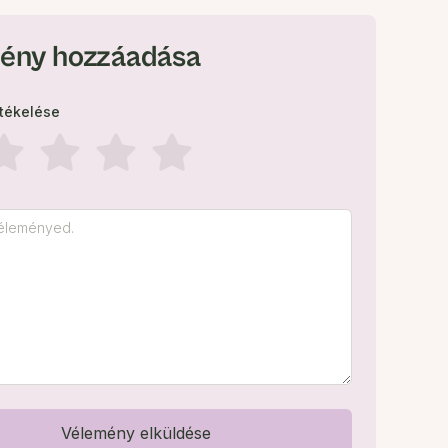
ény hozzáadása
rtékelése
Vélemény elküldése