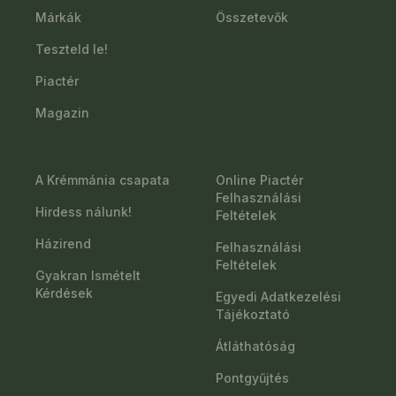
Márkák
Összetevők
Teszteld le!
Piactér
Magazin
A Krémmánia csapata
Online Piactér
Felhasználási
Hirdess nálunk!
Feltételek
Házirend
Felhasználási
Feltételek
Gyakran Ismételt
Kérdések
Egyedi Adatkezelési
Tájékoztató
Átláthatóság
Pontgyűjtés