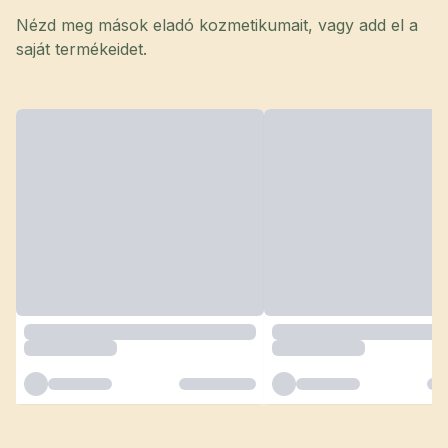
Nézd meg mások eladó kozmetikumait, vagy add el a
saját termékeidet.