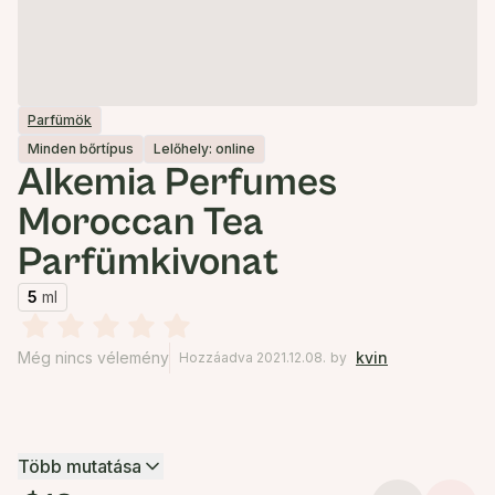
Parfümök
Minden bőrtípus
Lelőhely: online
Alkemia Perfumes
Moroccan Tea
Parfümkivonat
5
ml
Még nincs vélemény
kvin
Hozzáadva 2021.12.08.
by
Több mutatása