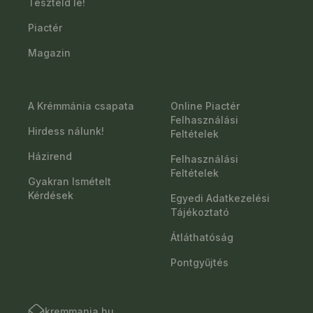
Teszteld le!
Piactér
Magazin
A Krémmánia csapata
Online Piactér
Felhasználási
Hirdess nálunk!
Feltételek
Házirend
Felhasználási
Feltételek
Gyakran Ismételt
Kérdések
Egyedi Adatkezelési
Tájékoztató
Átláthatóság
Pontgyűjtés
kremmania.hu