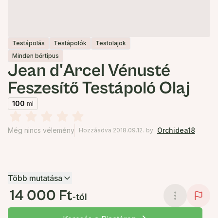
Testápolás
Testápolók
Testolajok
Minden bőrtípus
Jean d'Arcel Vénusté
Feszesítő Testápoló Olaj
100
ml
Még nincs vélemény
Orchidea18
Hozzáadva 2018.09.12.
by
Több mutatása
14 000 Ft
-tól