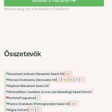
Keresés a Piactéren
Keresd meg ezt a terméket a Piactéren
Összetevők
|
eo
Sesamum Indicum (Sesame) Seed Oil
|
a
|
eo
|
h
|
0
|
3
Persea Gratissima (Avocado) Oil
Silybum Marianum Seed Oil
Amaranthus Caudatus (Love Lies Bleeding) Seed Extract
|
i
Parfum/Fragrance
|
eo
Punica Granatum (Pomegranate) Seed Oil
|
eo
|
h
Algae Extract