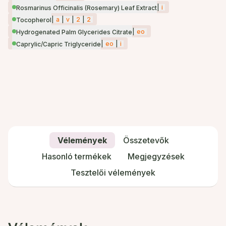
|
i
Rosmarinus Officinalis (Rosemary) Leaf Extract
|
a
|
v
|
2
|
2
Tocopherol
|
eo
Hydrogenated Palm Glycerides Citrate
|
eo
|
i
Caprylic/Capric Triglyceride
Vélemények
Összetevők
Hasonló termékek
Megjegyzések
Tesztelői vélemények