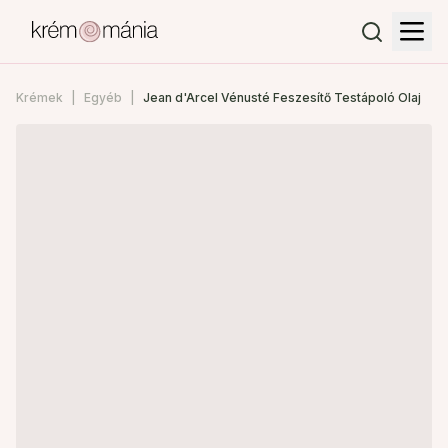
Krémek
Egyéb
Jean d'Arcel Vénusté Feszesítő Testápoló Olaj