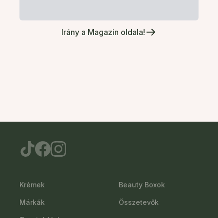
Irány a Magazin oldala!
Krémek
Beauty Boxok
Márkák
Összetevők