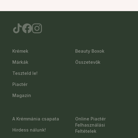
Krémek
Beauty Boxok
Márkák
Összetevők
Teszteld le!
Piactér
Magazin
A Krémmánia csapata
Online Piactér
Felhasználási
Hirdess nálunk!
Feltételek