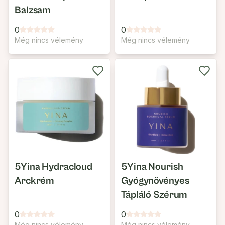
Balzsam
0
0
Még nincs vélemény
Még nincs vélemény
5Yina Hydracloud
5Yina Nourish
Arckrém
Gyógynövényes
Tápláló Szérum
0
0
Még nincs vélemény
Még nincs vélemény