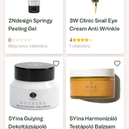
2Ndesign Springy
3W Clinic Snail Eye
Peeling Gel
Cream Anti Wrinkle
0
4
Még nincs vélemény
1 vélemény
5Yina Guiying
5Yina Harmonizáló
Dekoltázsápoló
Testápoló Balzsam