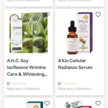
A.H.C. Soy
A'kin Cellular
Isoflavone Wrinkle
Radiance Serum
Care & Whitening
Cotton 100 Mask
0
0
Még nincs vélemény
Még nincs vélemény