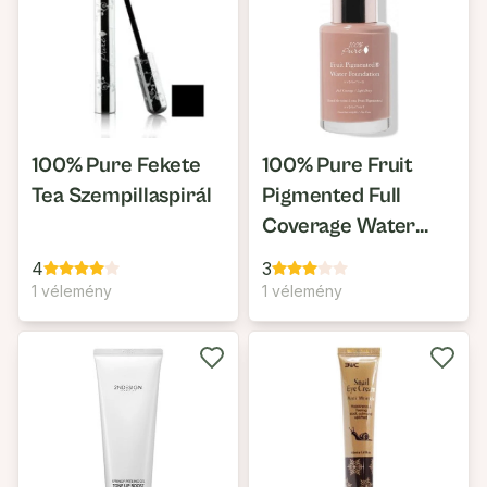
100% Pure Fekete
100% Pure Fruit
Tea Szempillaspirál
Pigmented Full
Coverage Water
Alapozó
4
3
1 vélemény
1 vélemény