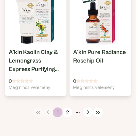
A'kin Kaolin Clay &
A'kin Pure Radiance
Lemongrass
Rosehip Oil
Express Purifying
Facial Masque
0
0
Még nincs vélemény
Még nincs vélemény
1
2
More pages