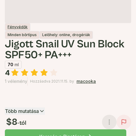
Fényvédők
Minden bőrtípus
Lelőhely: online, drogériák
Jigott Snail UV Sun Block
SPF50+ PA+++
70
ml
4
1 vélemény
macooka
Hozzáadva 2021.11.15.
by
Több mutatása
$8
-tól