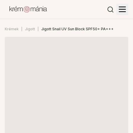
Krémek
Jigott
Jigott Snail UV Sun Block SPF50+ PA+++