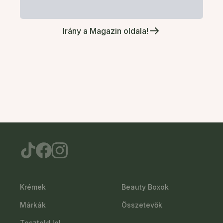
Irány a Magazin oldala!
Krémek
Beauty Boxok
Márkák
Összetevők
Teszteld le!