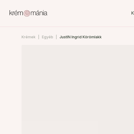
K
Krémek
Egyéb
JustIN Ingrid Körömlakk