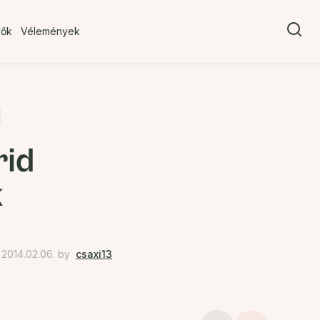
vők
Vélemények
rid
k
2014.02.06.
by
csaxi13