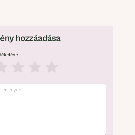
ény hozzáadása
rtékelése