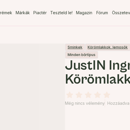
rémek
Márkák
Piactér
Teszteld le!
Magazin
Fórum
Összete
Sminkek
Körömlakkok, lemosók
Minden bőrtípus
JustIN Ing
Körömlak
Még nincs vélemény
Hozzáadva 