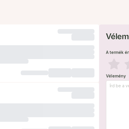
Vélem
A termék é
Vélemény