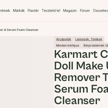
rémek
Márkák
Piactér
Teszteld le!
Magazin
Fórum
Összete
ner & Serum Foam Cleanser
Arcápolók
Lemosók, Tonikok
Minden bőrtípus
Bőrproblémák: t
Karmart C
Doll Make
Remover T
Serum Fo
Cleanser