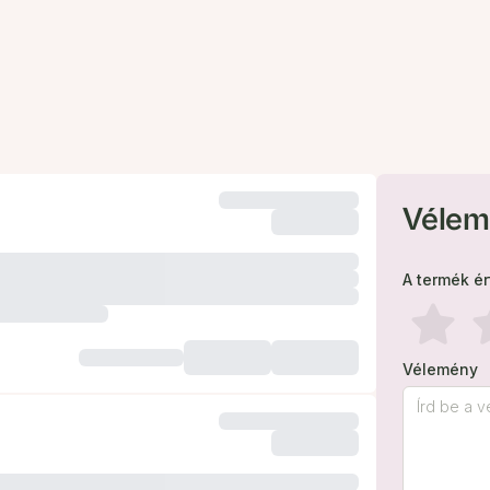
Vélem
A termék é
Vélemény