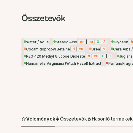
Összetevők
|
eo
|
eu
|
0
|
2
|
h
Water / Aqua
Stearic Acid
Glycerin
|
ti
|
eu
|
h
Cocamidopropyl Betaine
Urea
Cera Alba 
|
ti
|
eu
|
0
|
0
PEG-120 Methyl Glucose Dioleate
Juglans
Hamamelis Virginiana (Witch Hazel) Extract
Parfum/Fragr
Vélemények
Összetevők
Hasonló termékek