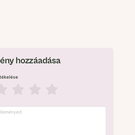
ény hozzáadása
rtékelése