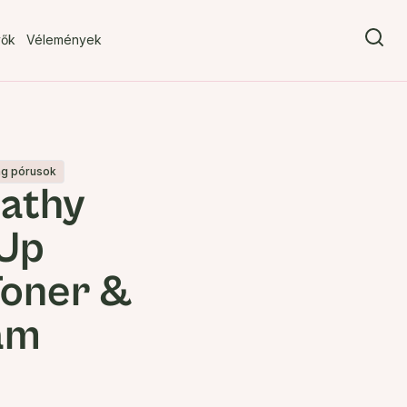
vők
Vélemények
ág pórusok
athy
 Up
oner &
am