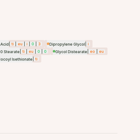
|
ti
|
eu
|
i
|
0
|
3
|
i
 Acid
Dipropylene Glycol
|
ti
|
eu
|
0
|
0
|
eo
|
eu
0 Stearate
Glycol Distearate
|
ti
ocoyl Isethionate