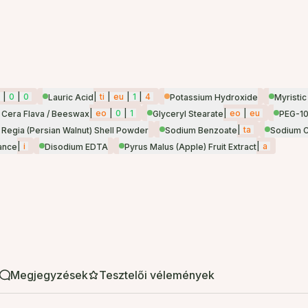
|
0
|
0
|
ti
|
eu
|
1
|
4
Lauric Acid
Potassium Hydroxide
Myristic
|
eo
|
0
|
1
|
eo
|
eu
/ Cera Flava / Beeswax
Glyceryl Stearate
PEG-10
|
ta
 Regia (Persian Walnut) Shell Powder
Sodium Benzoate
Sodium C
|
i
|
a
ance
Disodium EDTA
Pyrus Malus (Apple) Fruit Extract
Megjegyzések
Tesztelői vélemények