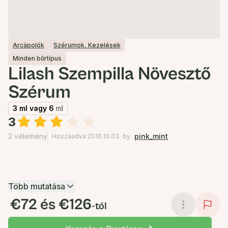
Arcápolók
Szérumok, Kezelések
Minden bőrtípus
Lilash Szempilla Növesztő
Szérum
3 ml vagy 6
ml
3
2 vélemény
pink_mint
Hozzáadva 2016.10.03.
by
Több mutatása
€72 és €126
-tól