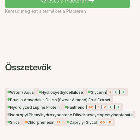
Keresés a Piactéren
Keresd meg ezt a terméket a Piactéren
Összetevők
|
h
|
0
|
0
Water / Aqua
Hydroxyethylcellulose
Glycerin
Prunus Amygdalus Dulcis (Sweet Almond) Fruit Extract
|
eo
|
h
|
v
|
0
|
0
Hydrolyzed Lupine Protein
Panthenol
Isopropyl Phenylhydroxypentene Dihydroxycyclopentylheptenate
|
ta
|
eo
|
h
Silica
Chlorphenesin
Caprylyl Glycol