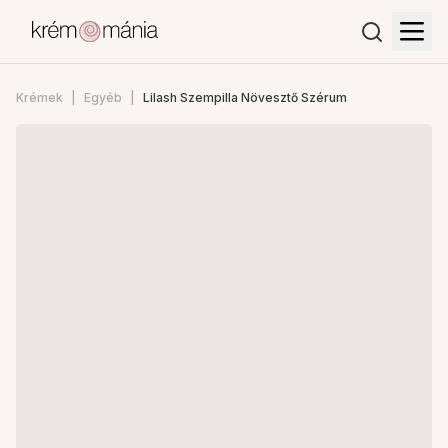
Krémek
Egyéb
Lilash Szempilla Növesztő Szérum