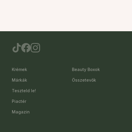
Krémek
Beauty Boxok
Márkák
Összetevők
Teszteld le!
Piactér
Magazin