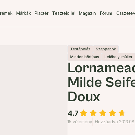
rémek
Márkák
Piactér
Teszteld le!
Magazin
Fórum
Összete
Testápolás
Szappanok
Minden bőrtípus
Lelőhely: müller
Lornamea
Milde Seif
Doux
4.7
15 vélemény
Hozzáadva 2013.08.