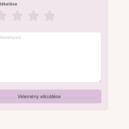
rtékelése
Vélemény elküldése