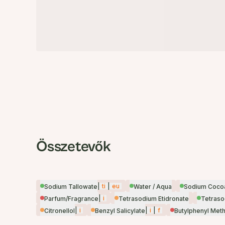
Összetevők
|
ti
|
eu
Sodium Tallowate
Water / Aqua
Sodium Coco
|
i
Parfum/Fragrance
Tetrasodium Etidronate
Tetras
|
i
|
i
|
f
Citronellol
Benzyl Salicylate
Butylphenyl Meth