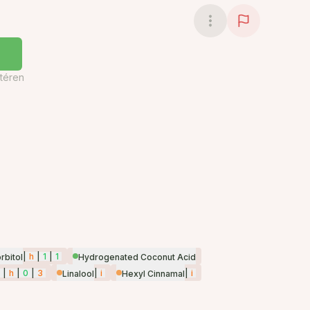
téren
|
h
|
1
|
1
rbitol
Hydrogenated Coconut Acid
|
h
|
0
|
3
|
i
|
i
Linalool
Hexyl Cinnamal