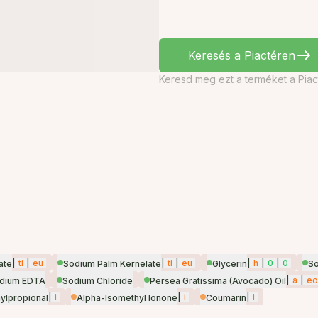
Keresés a Piactéren
Keresd meg ezt a terméket a Piac
|
ti
|
eu
|
ti
|
eu
|
h
|
0
|
0
ate
Sodium Palm Kernelate
Glycerin
So
|
a
|
eo
odium EDTA
Sodium Chloride
Persea Gratissima (Avocado) Oil
|
i
|
i
|
i
ylpropional
Alpha-Isomethyl Ionone
Coumarin