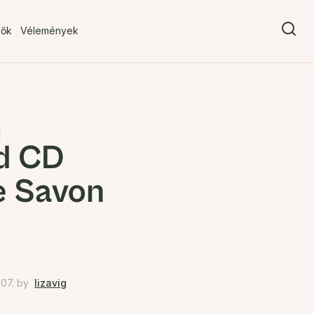
vők
Vélemények
d CD
e Savon
07.
by
lizavig