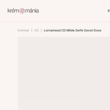
K
Krémek
CD
Lornamead CD Milde Seife Savon Doux