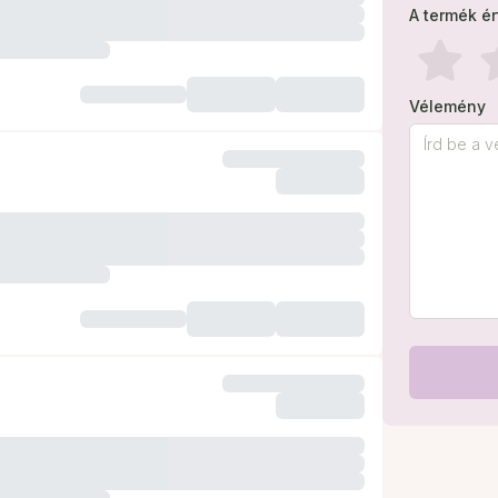
A termék é
Vélemény