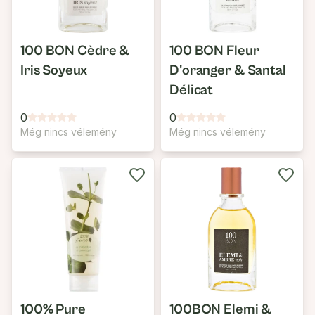
100 BON Cèdre &
100 BON Fleur
Iris Soyeux
D'oranger & Santal
Délicat
0
0
Még nincs vélemény
Még nincs vélemény
100% Pure
100BON Elemi &