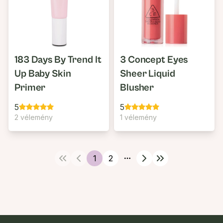
183 Days By Trend It
3 Concept Eyes
Up Baby Skin
Sheer Liquid
Primer
Blusher
5
5
2 vélemény
1 vélemény
1
2
More pages