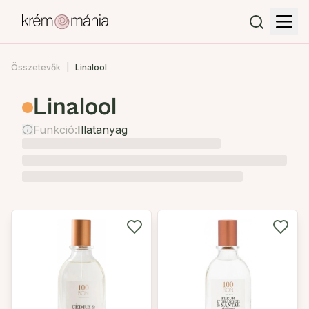
Összetevők
Linalool
Linalool
Funkció:
Illatanyag