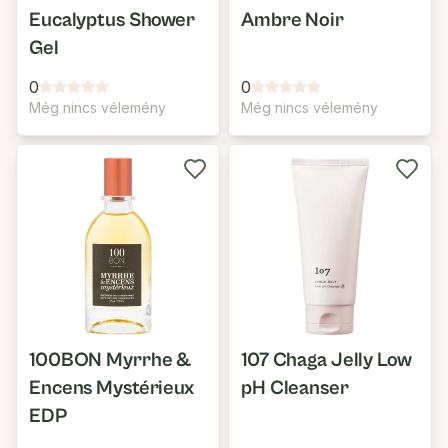
Eucalyptus Shower
Ambre Noir
Gel
0
0
Még nincs vélemény
Még nincs vélemény
100BON Myrrhe &
107 Chaga Jelly Low
Encens Mystérieux
pH Cleanser
EDP