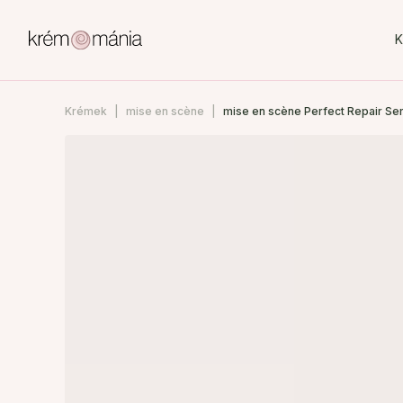
K
Krémek
mise en scène
mise en scène Perfect Repair Se