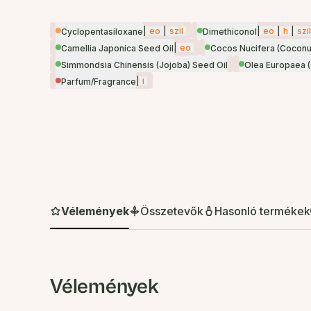
|
eo
|
szil
|
eo
|
h
|
szil
Cyclopentasiloxane
Dimethiconol
|
eo
Camellia Japonica Seed Oil
Cocos Nucifera (Coconut
Simmondsia Chinensis (Jojoba) Seed Oil
Olea Europaea (O
|
i
Parfum/Fragrance
Vélemények
Összetevők
Hasonló termékek
Vélemények