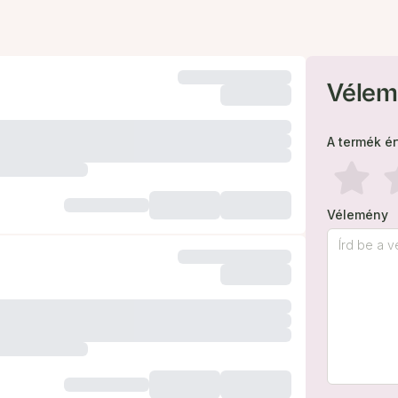
Vélem
A termék é
Vélemény