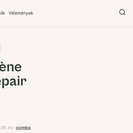
vők
Vélemények
cène
pair
.06.
by
csimba