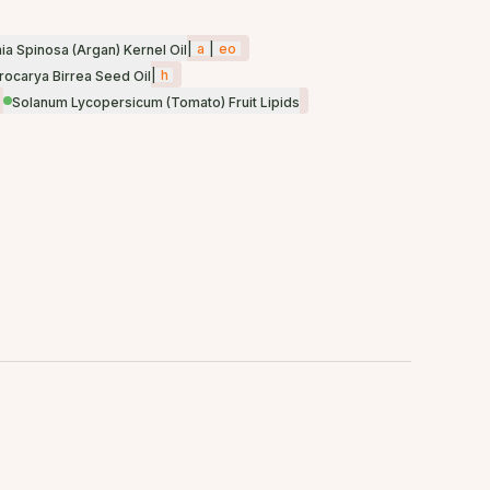
|
a
|
eo
ia Spinosa (Argan) Kernel Oil
|
h
rocarya Birrea Seed Oil
Solanum Lycopersicum (Tomato) Fruit Lipids