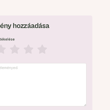
ény hozzáadása
rtékelése