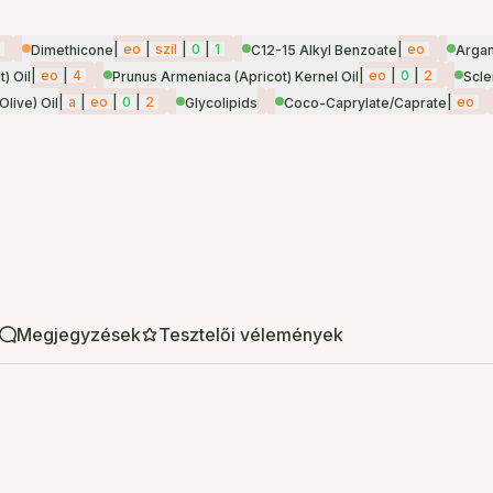
|
eo
|
szil
|
0
|
1
|
eo
Dimethicone
C12-15 Alkyl Benzoate
Argan
|
eo
|
4
|
eo
|
0
|
2
) Oil
Prunus Armeniaca (Apricot) Kernel Oil
Scle
|
a
|
eo
|
0
|
2
|
eo
live) Oil
Glycolipids
Coco-Caprylate/Caprate
Megjegyzések
Tesztelői vélemények