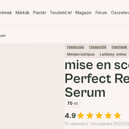
rémek
Márkák
Piactér
Teszteld le!
Magazin
Fórum
Összete
rum
Hajápolás
Hajápolók
Hajolajak
Minden bőrtípus
Lelőhely: online
mise en s
Perfect Re
Serum
70
ml
4.9
12 vélemény
Hozzáadva 2023.03