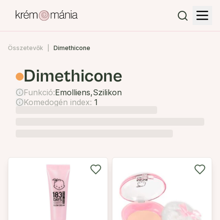
Összetevők
Dimethicone
Dimethicone
Funkció:
Emolliens
,
Szilikon
Komedogén index:
1