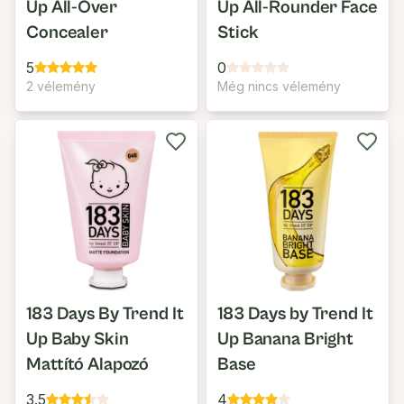
Up All-Over
Up All-Rounder Face
Concealer
Stick
5
0
2 vélemény
Még nincs vélemény
183 Days By Trend It
183 Days by Trend It
Up Baby Skin
Up Banana Bright
Mattító Alapozó
Base
3.5
4