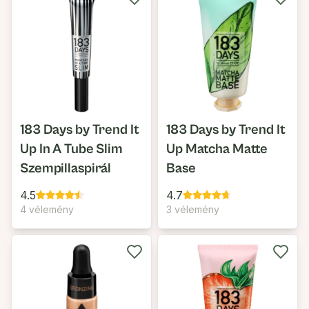
183 Days by Trend It
183 Days by Trend It
Up In A Tube Slim
Up Matcha Matte
Szempillaspirál
Base
4.5
4.7
4 vélemény
3 vélemény