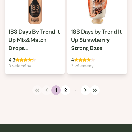
183 Days By Trend It
183 Days by Trend It
Up Mix&Match
Up Strawberry
Drops
Strong Base
Pigmentcseppek
4.3
4
3 vélemény
2 vélemény
1
2
More pages