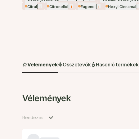
|
i
|
i
|
i
|
Citral
Citronellol
Eugenol
Hexyl Cinnamal
Vélemények
Összetevők
Hasonló termékek
Vélemények
Rendezés