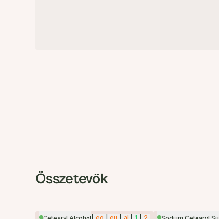
Összetevők
|
eo
|
eu
|
al
|
1
|
2
Cetearyl Alcohol
Sodium Cetearyl Su