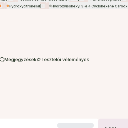
i
|
i
Hydroxycitronellal
Hydroxyisohexyl 3-& 4 Cyclohexene Carbo
Megjegyzések
Tesztelői vélemények