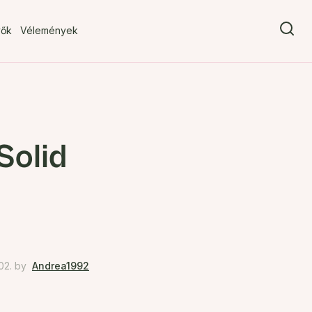
vők
Vélemények
Solid
02.
by
Andrea1992