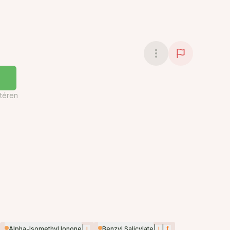
téren
|
i
|
i
|
f
Alpha-Isomethyl Ionone
Benzyl Salicylate