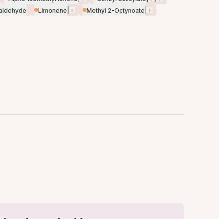
|
i
|
i
xaldehyde
Limonene
Methyl 2-Octynoate