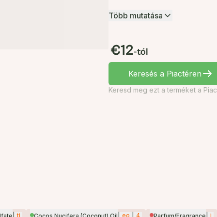
Több mutatása
€12
-tól
Keresés a Piactéren
Keresd meg ezt a terméket a Piac
|
ti
|
eo
|
4
|
i
lfate
Cocos Nucifera (Coconut) Oil
Parfum/Fragrance