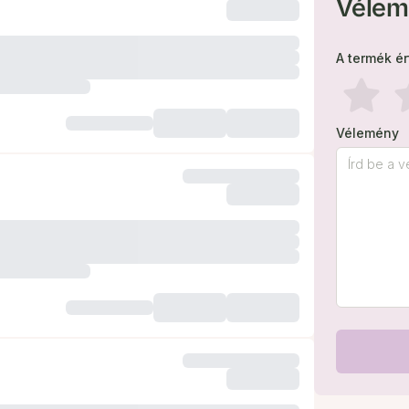
Vélem
A termék é
Vélemény