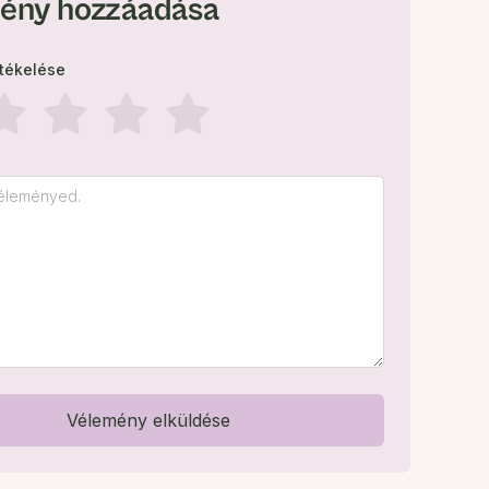
ény hozzáadása
rtékelése
Vélemény elküldése