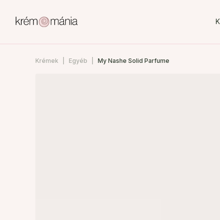
K
Krémek
Egyéb
My Nashe Solid Parfume