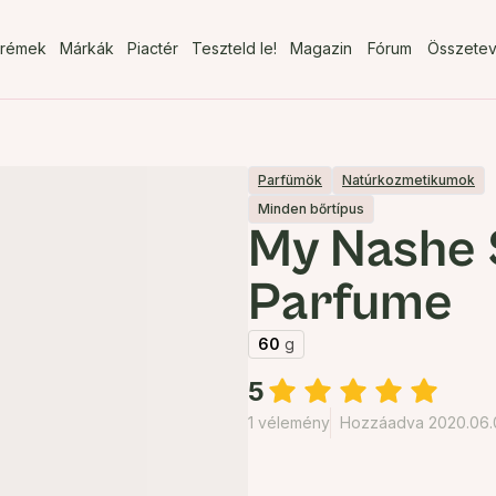
rémek
Márkák
Piactér
Teszteld le!
Magazin
Fórum
Összete
Parfümök
Natúrkozmetikumok
Minden bőrtípus
My Nashe 
Parfume
60
g
5
1 vélemény
Hozzáadva 2020.06.