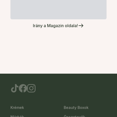
Irány a Magazin oldala!
Krémek
Beauty Boxok
Márkák
Összetevők