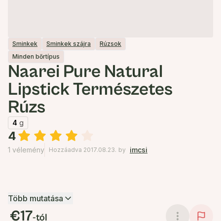
Sminkek
Sminkek szájra
Rúzsok
Minden bőrtípus
Naarei Pure Natural
Lipstick Természetes
Rúzs
4
g
4
1 vélemény
imcsi
Hozzáadva 2017.08.23.
by
Több mutatása
€17
-tól