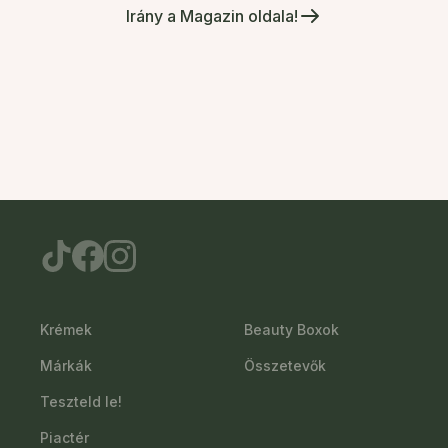
Irány a Magazin oldala!
Krémek
Beauty Boxok
Márkák
Összetevők
Teszteld le!
Piactér