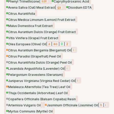
|
szil
Phenyl Trimethicone
Caprylhydroxamic Acid
|
gy
Avena Sativa (Oat) Meal Extract
Disodium EDTA
Citrus Aurantifolia
Citrus Medica Limonum (Lemon) Fruit Extract
Malus Domestica Fruit Extract
Citrus Aurantium Dulcis (Orange) Fruit Extract
Vitis Vinifera (Grape) Fruit Extract
|
a
|
eo
|
0
|
2
Olea Europaea (Olive) Oil
|
i
Citrus Aurantium Bergamia (Bergamot) Oil
Citrus Paradisi (Grapefruit) Peel Oil
Citrus Aurantifolia Dulcis (Orange) Peel Oil
|
i
Lavandula Angustifolia (Lavender) Oil
Pelargonium Graveolens (Geranium)
|
i
Juniperus Virginiana (Virginia Red Cedar) Oil
Melaleuca Alternifolia (Tea Tree) Leaf Oil
Thuja Occidentalis (Arborvitae) Leaf Oil
Copaifera Officinalis (Balsam Copaiba) Resin
|
h
|
i
Artemisia Vulgaris Oil
Jasminum Officinale (Jasmine) Oil
Myrtus Communis (Myrtle) Oil