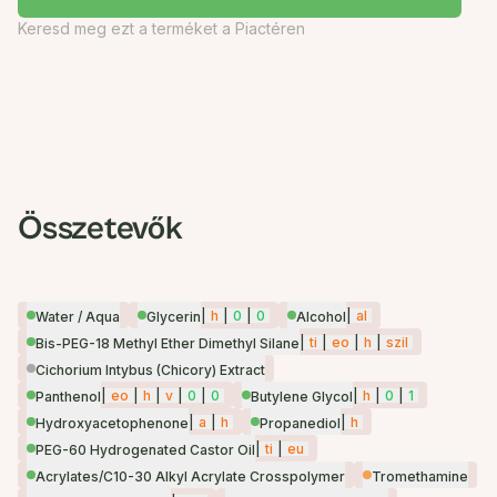
Keresd meg ezt a terméket a Piactéren
Összetevők
|
h
|
0
|
0
|
al
Water / Aqua
Glycerin
Alcohol
|
ti
|
eo
|
h
|
szil
Bis-PEG-18 Methyl Ether Dimethyl Silane
Cichorium Intybus (Chicory) Extract
|
eo
|
h
|
v
|
0
|
0
|
h
|
0
|
1
Panthenol
Butylene Glycol
|
a
|
h
|
h
Hydroxyacetophenone
Propanediol
|
ti
|
eu
PEG-60 Hydrogenated Castor Oil
Acrylates/C10-30 Alkyl Acrylate Crosspolymer
Tromethamine