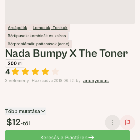
Arcápolók
Lemosók, Tonikok
Bőrtípusok: kombinált és zsíros
Bőrproblémák: pattanások (acne)
Nada Bumpy X The Toner
200
ml
4
3 vélemény
anonymous
Hozzáadva 2018.06.22.
by
Több mutatása
$12
-tól
Keresés a Piactéren