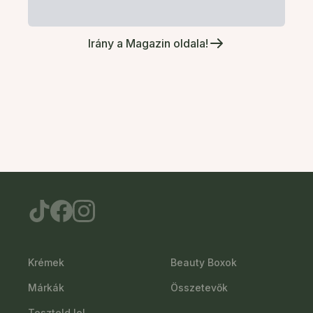
Irány a Magazin oldala!
Krémek
Beauty Boxok
Márkák
Összetevők
Teszteld le!