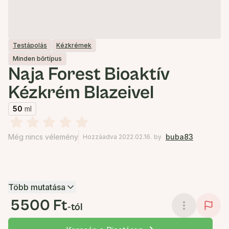
Testápolás
Kézkrémek
Minden bőrtípus
Naja Forest Bioaktív
Kézkrém Blazeivel
50
ml
Még nincs vélemény
buba83
Hozzáadva 2022.02.16.
by
Több mutatása
5500 Ft
-tól