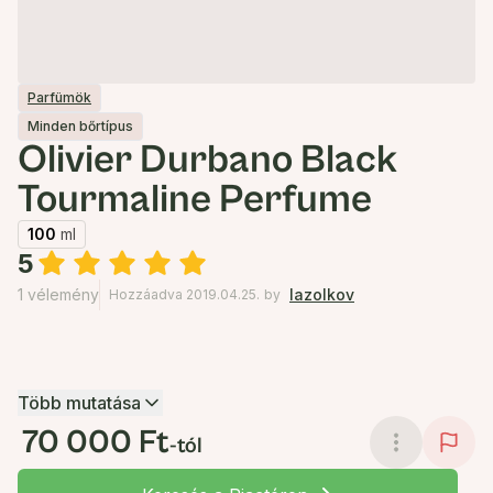
Parfümök
Minden bőrtípus
Olivier Durbano Black
Tourmaline Perfume
100
ml
5
1 vélemény
lazolkov
Hozzáadva 2019.04.25.
by
Több mutatása
70 000 Ft
-tól