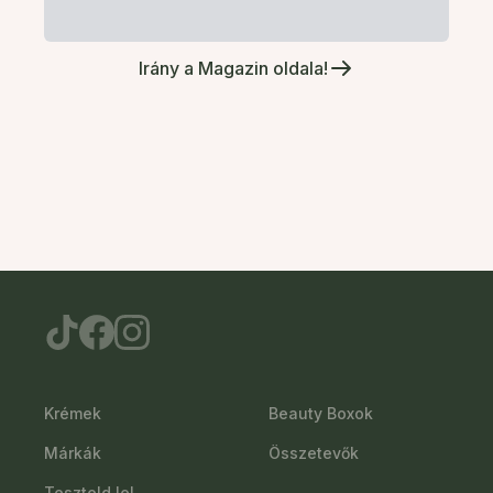
Irány a Magazin oldala!
Krémek
Beauty Boxok
Márkák
Összetevők
Teszteld le!