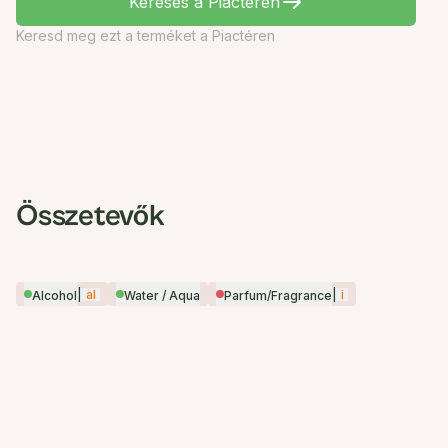
Keresés a Piactéren
Keresd meg ezt a terméket a Piactéren
Összetevők
|
al
|
i
Alcohol
Water / Aqua
Parfum/Fragrance