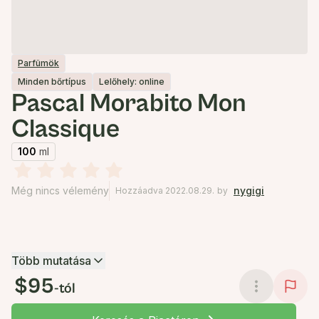
Parfümök
Minden bőrtípus
Lelőhely: online
Pascal Morabito Mon
Classique
100
ml
Még nincs vélemény
nygigi
Hozzáadva 2022.08.29.
by
Több mutatása
$95
-tól