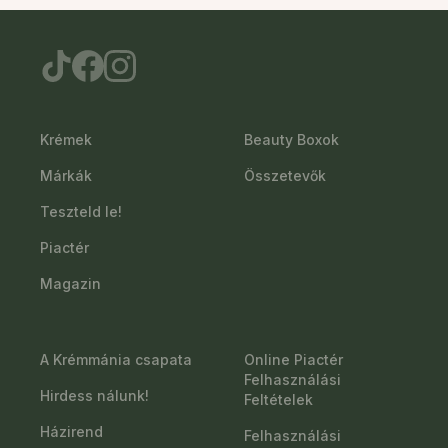
Krémek
Beauty Boxok
Márkák
Összetevők
Teszteld le!
Piactér
Magazin
A Krémmánia csapata
Online Piactér
Felhasználási
Hirdess nálunk!
Feltételek
Házirend
Felhasználási