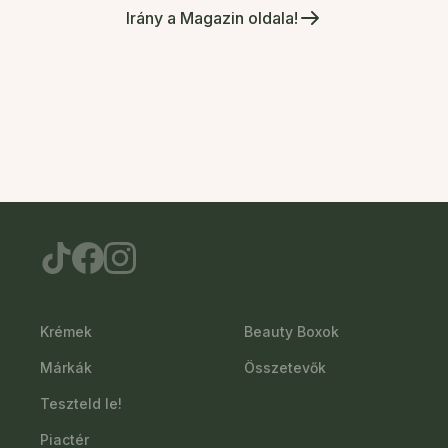
Irány a Magazin oldala!
Krémek
Beauty Boxok
Márkák
Összetevők
Teszteld le!
Piactér