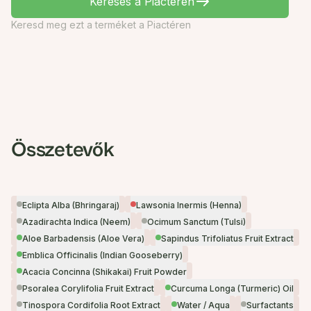
Keresés a Piactéren
Keresd meg ezt a terméket a Piactéren
Összetevők
Eclipta Alba (Bhringaraj)
Lawsonia Inermis (Henna)
Azadirachta Indica (Neem)
Ocimum Sanctum (Tulsi)
Aloe Barbadensis (Aloe Vera)
Sapindus Trifoliatus Fruit Extract
Emblica Officinalis (Indian Gooseberry)
Acacia Concinna (Shikakai) Fruit Powder
Psoralea Corylifolia Fruit Extract
Curcuma Longa (Turmeric) Oil
Tinospora Cordifolia Root Extract
Water / Aqua
Surfactants