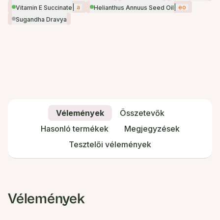
|
a
|
eo
Vitamin E Succinate
Helianthus Annuus Seed Oil
Sugandha Dravya
Vélemények
Összetevők
Hasonló termékek
Megjegyzések
Tesztelői vélemények
Vélemények