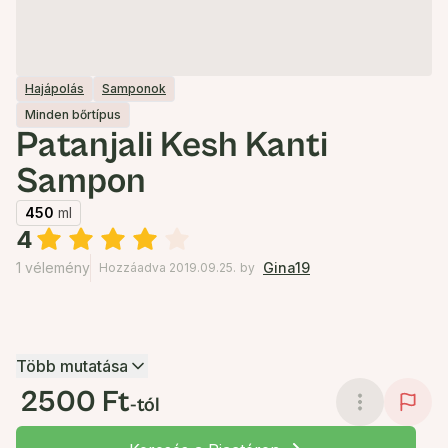
Hajápolás
Samponok
Minden bőrtípus
Patanjali Kesh Kanti
Sampon
450
ml
4
1 vélemény
Gina19
Hozzáadva 2019.09.25.
by
Több mutatása
2500 Ft
-tól