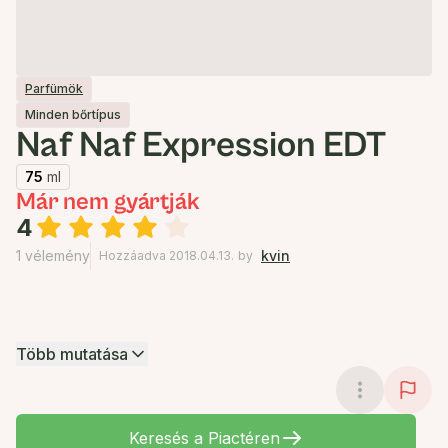
Parfümök
Minden bőrtípus
Naf Naf Expression EDT
75
ml
Már nem gyártják
4
1 vélemény
kvin
Hozzáadva 2018.04.13.
by
Több mutatása
Keresés a Piactéren