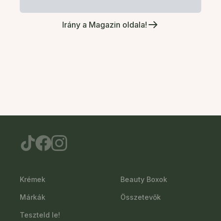
Irány a Magazin oldala!
Krémek
Beauty Boxok
Márkák
Összetevők
Teszteld le!