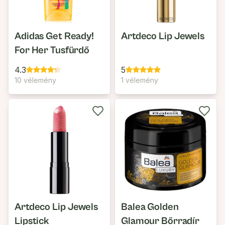
Adidas Get Ready!
Artdeco Lip Jewels
For Her Tusfürdő
4.3
5
10 vélemény
1 vélemény
Artdeco Lip Jewels
Balea Golden
Lipstick
Glamour Bőrradír