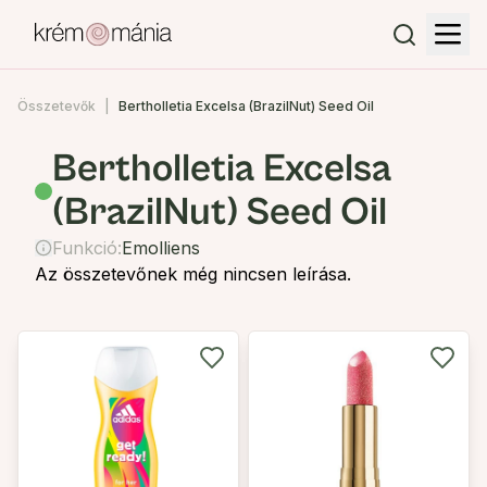
Összetevők
Bertholletia Excelsa (BrazilNut) Seed Oil
Bertholletia Excelsa
(BrazilNut) Seed Oil
Funkció:
Emolliens
Az összetevőnek még nincsen leírása.