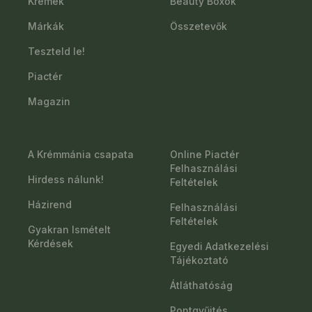
Krémek
Beauty Boxok
Márkák
Összetevők
Teszteld le!
Piactér
Magazin
A Krémmánia csapata
Online Piactér
Felhasználási
Hirdess nálunk!
Feltételek
Házirend
Felhasználási
Feltételek
Gyakran Ismételt
Kérdések
Egyedi Adatkezelési
Tájékoztató
Átláthatóság
Pontgyűjtés