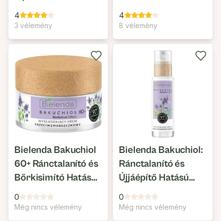
4
4
3 vélemény
8 vélemény
Bielenda Bakuchiol
Bielenda Bakuchiol:
60+ Ránctalanító és
Ránctalanító és
Bőrkisimító Hatású
Újjáépítő Hatású
Arckrém
Szérum
0
0
Még nincs vélemény
Még nincs vélemény