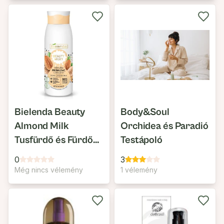
Bielenda Beauty
Body&Soul
Almond Milk
Orchidea és Paradió
Tusfürdő és Fürdő
Testápoló
Tej
0
3
Még nincs vélemény
1 vélemény