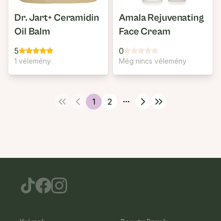
Dr. Jart+ Ceramidin
Amala Rejuvenating
Oil Balm
Face Cream
5
0
1 vélemény
Még nincs vélemény
1
2
More pages