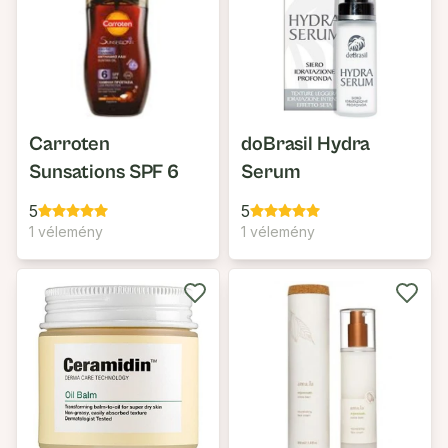
Carroten
doBrasil Hydra
Sunsations SPF 6
Serum
5
5
1 vélemény
1 vélemény