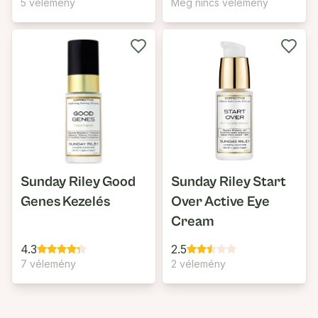
5 vélemény
Még nincs vélemény
Sunday Riley Good
Sunday Riley Start
Genes Kezelés
Over Active Eye
Cream
4.3
2.5
7 vélemény
2 vélemény