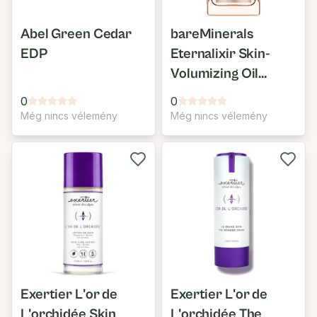
Abel Green Cedar
bareMinerals
EDP
Eternalixir Skin-
Volumizing Oil
Serum
0
0
Még nincs vélemény
Még nincs vélemény
Exertier L'or de
Exertier L'or de
L'orchidée Skin
L'orchidée The