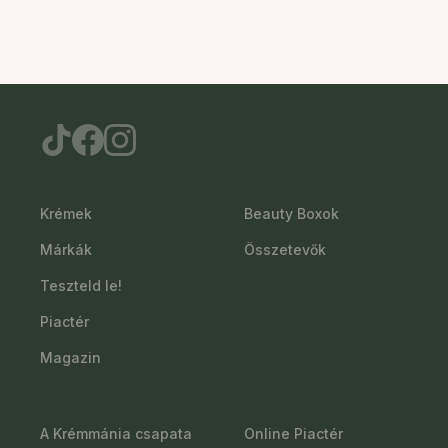
Krémek
Beauty Boxok
Márkák
Összetevők
Teszteld le!
Piactér
Magazin
A Krémmánia csapata
Online Piactér