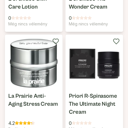
Care Lotion
Wonder Cream
0
0
Még nincs vélemény
Még nincs vélemény
La Prairie Anti-
Priori R-Spinasome
Aging Stress Cream
The Ultimate Night
Cream
4.2
0