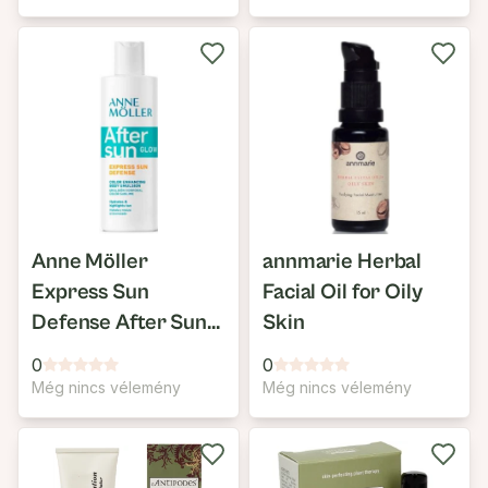
Anne Möller
annmarie Herbal
Express Sun
Facial Oil for Oily
Defense After Sun
Skin
Glow Color
0
0
Enhancing Body
Még nincs vélemény
Még nincs vélemény
Emulsion