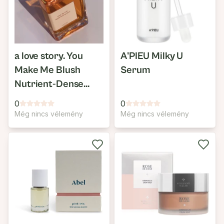
a love story. You
A'PIEU Milky U
Make Me Blush
Serum
Nutrient-Dense
Elixir
0
0
Még nincs vélemény
Még nincs vélemény