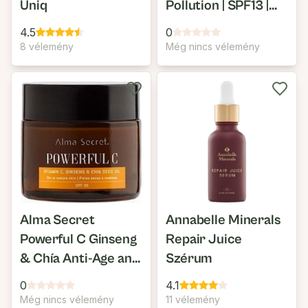
Uniq
Pollution | SPF13 |
HEV
4.5
0
8 vélemény
Még nincs vélemény
Alma Secret
Annabelle Minerals
Powerful C Ginseng
Repair Juice
& Chía Anti-Age and
Szérum
Illuminating Face
0
4.1
Cream SPF30
Még nincs vélemény
11 vélemény