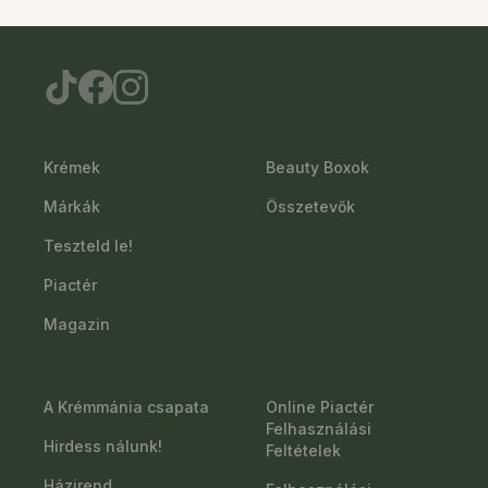
Krémek
Beauty Boxok
Márkák
Összetevők
Teszteld le!
Piactér
Magazin
A Krémmánia csapata
Online Piactér
Felhasználási
Hirdess nálunk!
Feltételek
Házirend