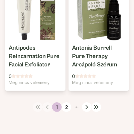
Antipodes
Antonia Burrell
Reincarnation Pure
Pure Therapy
Facial Exfoliator
Arcápoló Szérum
0
0
Még nincs vélemény
Még nincs vélemény
1
2
More pages