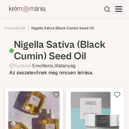
Összetevők
Nigella Sativa (Black Cumin) Seed Oil
Nigella Sativa (Black
Cumin) Seed Oil
Funkció:
Emolliens
,
Illatanyag
Az összetevőnek még nincsen leírása.