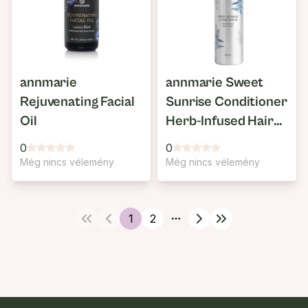
annmarie
annmarie Sweet
Rejuvenating Facial
Sunrise Conditioner
Oil
Herb-Infused Hair
Cream
0
0
Még nincs vélemény
Még nincs vélemény
1
2
More pages