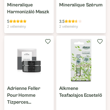
Mineralique
Mineralique Szérum
Harmonizáló Maszk
5
3.5
2 vélemény
2 vélemény
Adrienne Feller
Alkmene
Pour Homme
Teafaolajos Ecsetelő
Tízperces
Krémmaszk