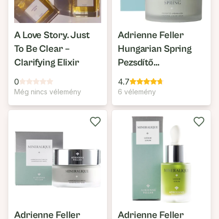
A Love Story. Just
Adrienne Feller
To Be Clear –
Hungarian Spring
Clarifying Elixir
Pezsdítő
Krémmaszk
0
4.7
Még nincs vélemény
6 vélemény
Adrienne Feller
Adrienne Feller