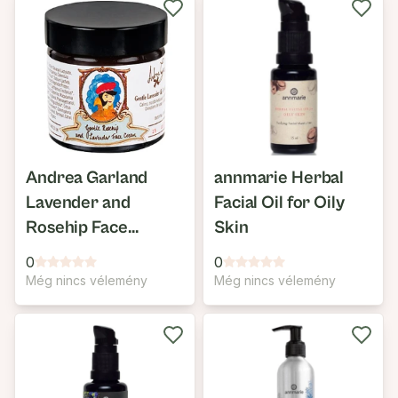
Andrea Garland
annmarie Herbal
Lavender and
Facial Oil for Oily
Rosehip Face
Skin
Cream
0
0
Még nincs vélemény
Még nincs vélemény