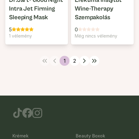
Dr.Jart+ Good Night
Efektima Instytut
Intra Jet Firming
Wine-Therapy
Sleeping Mask
Szempakolás
5
0
1 vélemény
Még nincs vélemény
1
2
Krémek
Beauty Boxok