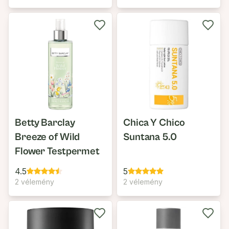
Betty Barclay
Chica Y Chico
Breeze of Wild
Suntana 5.0
Flower Testpermet
4.5
5
2 vélemény
2 vélemény