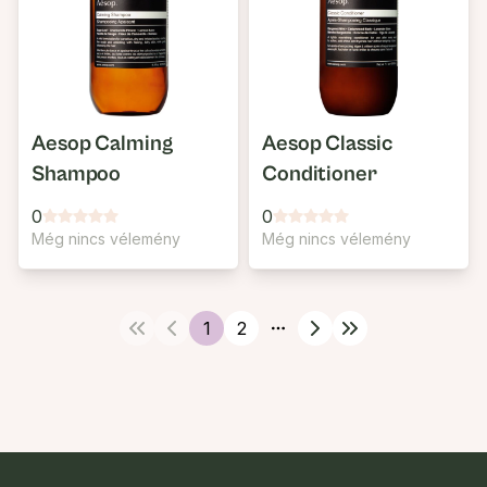
Aesop Calming
Aesop Classic
Shampoo
Conditioner
0
0
Még nincs vélemény
Még nincs vélemény
1
2
More pages