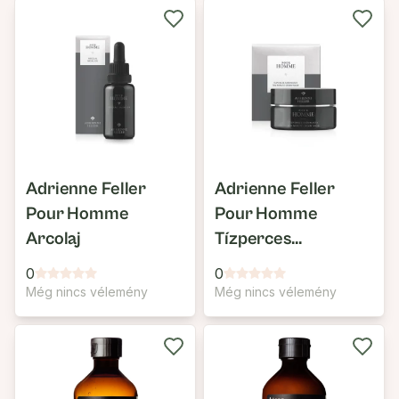
Adrienne Feller
Adrienne Feller
Pour Homme
Pour Homme
Arcolaj
Tízperces
Krémmaszk
0
0
Még nincs vélemény
Még nincs vélemény