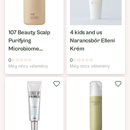
107 Beauty Scalp
4 kids and us
Purifying
Narancsbőr Elleni
Microbiome
Krém
Shampoo
0
0
Még nincs vélemény
Még nincs vélemény