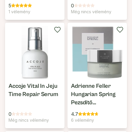
5
0
1 vélemény
Még nincs vélemény
Accoje Vital In Jeju
Adrienne Feller
Time Repair Serum
Hungarian Spring
Pezsdítő
Krémmaszk
0
4.7
Még nincs vélemény
6 vélemény