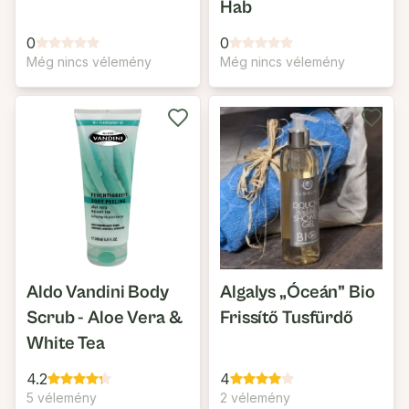
Hab
0
0
Még nincs vélemény
Még nincs vélemény
Aldo Vandini Body
Algalys „Óceán” Bio
Scrub - Aloe Vera &
Frissítő Tusfürdő
White Tea
4.2
4
5 vélemény
2 vélemény