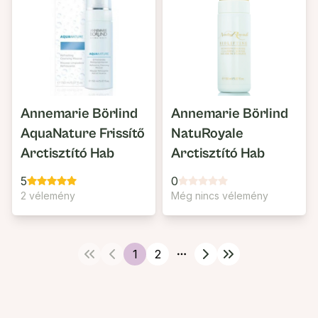
Annemarie Börlind
Annemarie Börlind
AquaNature Frissítő
NatuRoyale
Arctisztító Hab
Arctisztító Hab
5
0
2 vélemény
Még nincs vélemény
1
2
More pages