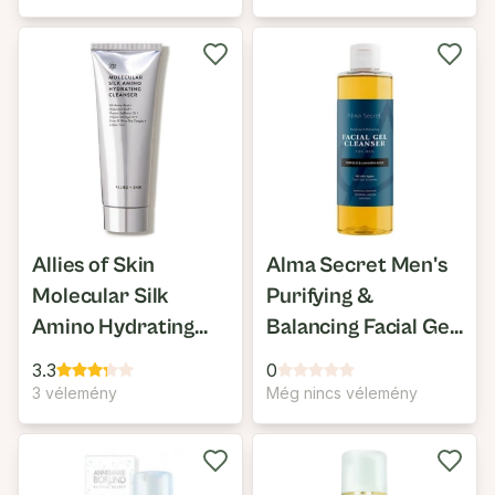
Allies of Skin
Alma Secret Men's
Molecular Silk
Purifying &
Amino Hydrating
Balancing Facial Gel
Cleanser
Cleanser
3.3
0
3 vélemény
Még nincs vélemény