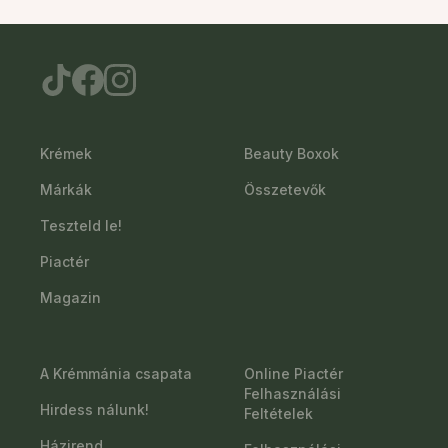
Krémek
Beauty Boxok
Márkák
Összetevők
Teszteld le!
Piactér
Magazin
A Krémmánia csapata
Online Piactér
Felhasználási
Hirdess nálunk!
Feltételek
Házirend