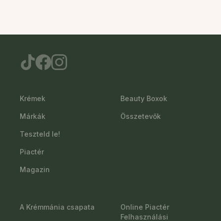
Krémek
Beauty Boxok
Márkák
Összetevők
Teszteld le!
Piactér
Magazin
A Krémmánia csapata
Online Piactér
Felhasználási