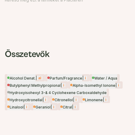
Összetevők
|
al
|
i
Alcohol Denat.
Parfum/Fragrance
Water / Aqua
|
i
|
i
Butylphenyl Methylpropional
Alpha-Isomethyl Ionone
Hydroxyisohexyl 3-& 4 Cyclohexene Carboxaldehyde
|
i
|
i
|
i
Hydroxycitronellal
Citronellol
Limonene
|
i
|
i
|
i
Linalool
Geraniol
Citral