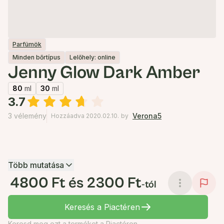
Parfümök
Minden bőrtípus
Lelőhely: online
Jenny Glow Dark Amber
80
ml
30
ml
3.7
3 vélemény
Verona5
Hozzáadva 2020.02.10.
by
Több mutatása
4800 Ft és 2300 Ft
-tól
Keresés a Piactéren
Keresd meg ezt a terméket a Piactéren