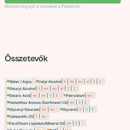
Keresd meg ezt a terméket a Piactéren
Összetevők
|
ti
|
eo
|
eu
|
al
|
2
|
2
Water / Aqua
Cetyl Alcohol
|
ti
|
eo
|
eu
|
al
|
2
|
2
Stearyl Alcohol
|
eo
|
eu
|
0
|
2
|
eo
Stearic Acid
Petrolatum
|
eo
|
0
|
0
Helianthus Annuus (Sunflower) Oil
|
eo
|
eu
|
h
|
0
|
0
Glyceryl Stearate
Glycerin
|
ti
|
eu
Ceteareth-25
|
eo
|
0
|
1
Paraffinum Liquidum/Mineral Oil