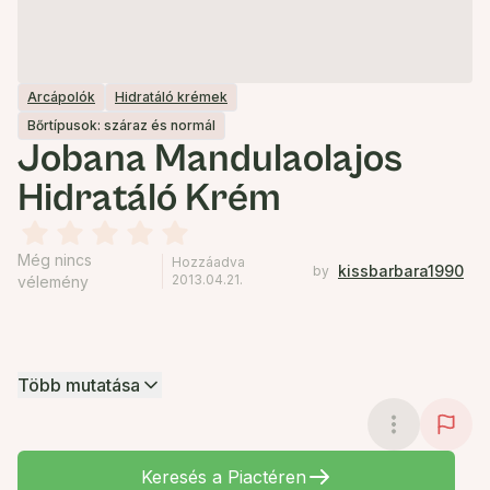
Arcápolók
Hidratáló krémek
Bőrtípusok: száraz és normál
Jobana Mandulaolajos
Hidratáló Krém
Még nincs
Hozzáadva
kissbarbara1990
by
2013.04.21.
vélemény
Több mutatása
Keresés a Piactéren