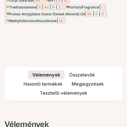
|
eo
|
a
|
ta
Octyl Stearate
BHT
|
ti
|
eu
|
0
|
2
|
i
Triethanolamine
Parfum/Fragrance
|
eo
|
0
|
2
Prunus Amygdalus Dulcis (Sweet Almond) Oil
|
ta
Methylchloroisothiazolinone
Vélemények
Összetevők
Hasonló termékek
Megjegyzések
Tesztelői vélemények
Vélemények