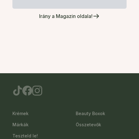
Irány a Magazin oldala!
Krémek
Beauty Boxok
Márkák
Összetevők
Teszteld le!