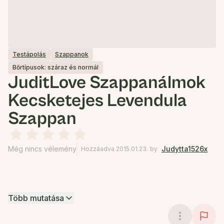
Testápolás
Szappanok
Bőrtípusok: száraz és normál
JuditLove Szappanálmok
Kecsketejes Levendula
Szappan
Még nincs vélemény
Judytta1526x
Hozzáadva 2015.01.23.
by
Több mutatása