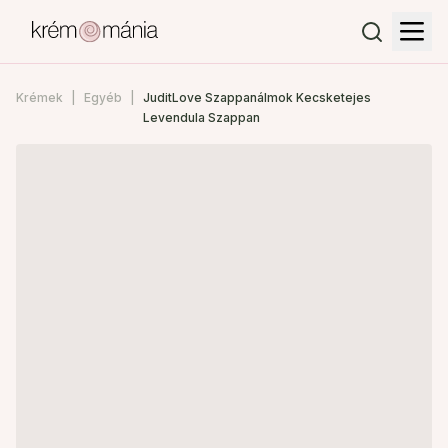
Krémek
Egyéb
JuditLove Szappanálmok Kecsketejes
Levendula Szappan