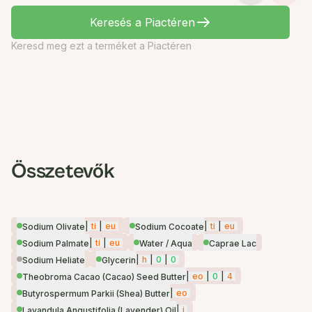
Keresés a Piactéren
Keresd meg ezt a terméket a Piactéren
Összetevők
|
ti
|
eu
|
ti
|
eu
Sodium Olivate
Sodium Cocoate
|
ti
|
eu
Sodium Palmate
Water / Aqua
Caprae Lac
|
h
|
0
|
0
Sodium Heliate
Glycerin
|
eo
|
0
|
4
Theobroma Cacao (Cacao) Seed Butter
|
eo
Butyrospermum Parkii (Shea) Butter
|
i
Lavandula Angustifolia (Lavender) Oil