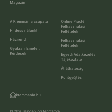
Magazin
A Krémmánia csapata
Online Piactér
Felhasználási
Hirdess nálunk!
Feltételek
Házirend
Felhasználási
Feltételek
Gyakran Ismételt
Kérdések
Egyedi Adatkezelési
Tájékoztató
Átláthatóság
Pontgyűjtés
kremmania.hu
© 2026 Minden jog fenntartva.