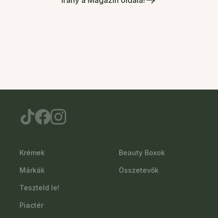
Krémek
Beauty Boxok
Márkák
Összetevők
Teszteld le!
Piactér