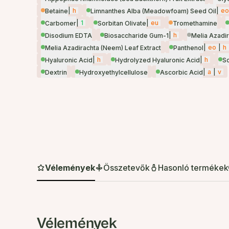
|
h
|
eo
Betaine
Limnanthes Alba (Meadowfoam) Seed Oil
|
1
|
eu
Carbomer
Sorbitan Olivate
Tromethamine
|
h
Disodium EDTA
Biosaccharide Gum-1
Melia Azadir
|
eo
|
h
Melia Azadirachta (Neem) Leaf Extract
Panthenol
|
h
|
h
Hyaluronic Acid
Hydrolyzed Hyaluronic Acid
S
|
a
|
v
Dextrin
Hydroxyethylcellulose
Ascorbic Acid
Vélemények
Összetevők
Hasonló termékek
Vélemények