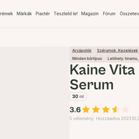
rémek
Márkák
Piactér
Teszteld le!
Magazin
Fórum
Összete
Arcápolók
Szérumok, Kezelések
Minden bőrtípus
Lelőhely: tinamu,
Kaine Vita
Serum
30
ml
3.6
5 vélemény
Hozzáadva 2023.10.2