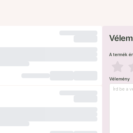
Vélem
A termék é
Vélemény