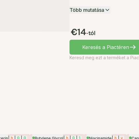
Több mutatása
€14
-tól
Keresés a Piactéren
Keresd meg ezt a terméket a Piac
|
h
|
0
|
0
|
h
|
0
|
1
|
h
|
v
cerin
Butylene Glycol
Niacinamide
Capr