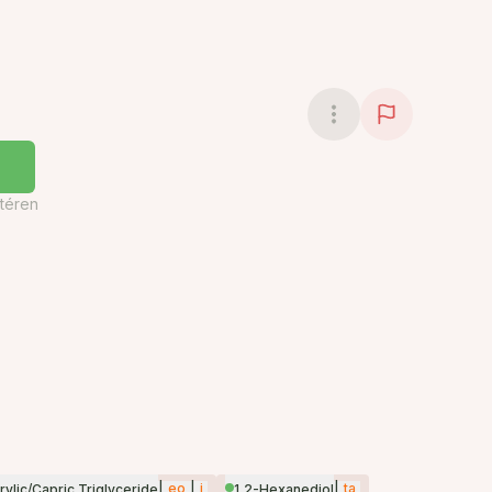
téren
|
eo
|
i
|
ta
ylic/Capric Triglyceride
1,2-Hexanediol