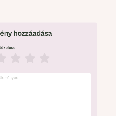
ény hozzáadása
rtékelése