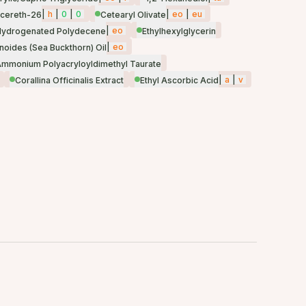
|
h
|
0
|
0
|
eo
|
eu
ycereth-26
Cetearyl Olivate
|
eo
Hydrogenated Polydecene
Ethylhexylglycerin
|
eo
oides (Sea Buckthorn) Oil
mmonium Polyacryloyldimethyl Taurate
|
a
|
v
Corallina Officinalis Extract
Ethyl Ascorbic Acid