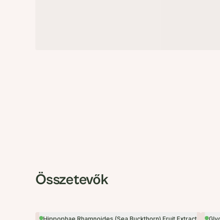
Összetevők
Hippophae Rhamnoides (Sea Buckthorn) Fruit Extract
Gly