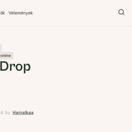
vők
Vélemények
 online
 Drop
4.
by
Hajnalkaa