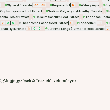
|
eo
|
eu
|
h
Glyceryl Stearate
Propanediol
Water / Aqua
Gl
Coptis Japonica Root Extract
Sodium Polyacryloyldimethyl Taurate
achta Flower Extract
Ocimum Sanctum Leaf Extract
Hippophae Rhamn
|
v
|
0
|
0
|
a
|
ti
Theobroma Cacao Seed Extract
Trideceth-10
A
|
h
|
0
|
0
|
a
odium Hyaluronate
Curcuma Longa (Turmeric) Root Extract
Megjegyzések
Tesztelői vélemények