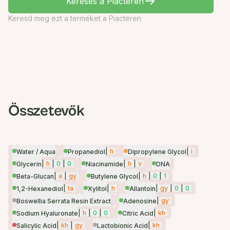
Keresés a Piactéren
Keresd meg ezt a terméket a Piactéren
Összetevők
|
h
|
i
Water / Aqua
Propanediol
Dipropylene Glycol
|
h
|
0
|
0
|
h
|
v
Glycerin
Niacinamide
DNA
|
a
|
gy
|
h
|
0
|
1
Beta-Glucan
Butylene Glycol
|
ta
|
h
|
gy
|
0
|
0
1,2-Hexanediol
Xylitol
Allantoin
|
gy
Boswellia Serrata Resin Extract
Adenosine
|
h
|
0
|
0
|
kh
Sodium Hyaluronate
Citric Acid
|
kh
|
gy
|
kh
Salicylic Acid
Lactobionic Acid