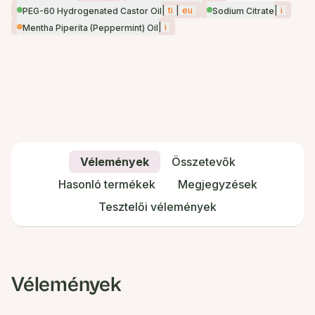
|
ti
|
eu
|
i
PEG-60 Hydrogenated Castor Oil
Sodium Citrate
|
i
Mentha Piperita (Peppermint) Oil
Vélemények
Összetevők
Hasonló termékek
Megjegyzések
Tesztelői vélemények
Vélemények