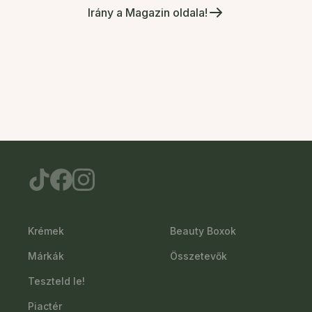
Irány a Magazin oldala!
Krémek
Beauty Boxok
Márkák
Összetevők
Teszteld le!
Piactér