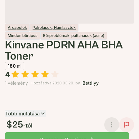
Arcápolók
Pakolások, Hámlasztók
Minden bőrtípus
Bőrproblémák: pattanások (acne)
Kinvane PDRN AHA BHA
Toner
180
ml
4
1 vélemény
Bettiiyy
Hozzáadva 2020.03.28.
by
Több mutatása
$25
-tól