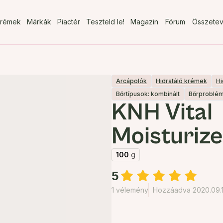
rémek
Márkák
Piactér
Teszteld le!
Magazin
Fórum
Összete
Arcápolók
Hidratáló krémek
Hi
Bőrtípusok: kombinált
Bőrproblém
KNH Vital
Moisturize
100
g
5
1 vélemény
Hozzáadva 2020.09.1