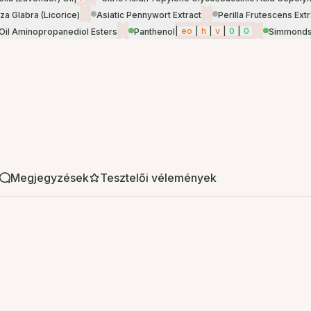
za Glabra (Licorice)
Asiatic Pennywort Extract
Perilla Frutescens Extr
|
eo
|
h
|
v
|
0
|
0
 Oil Aminopropanediol Esters
Panthenol
Simmondsi
Megjegyzések
Tesztelői vélemények