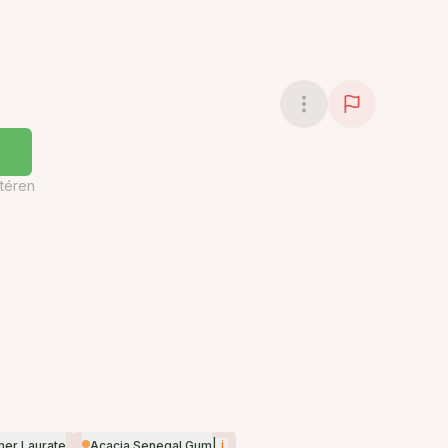
téren
|
i
mer Laurate
Acacia Senegal Gum