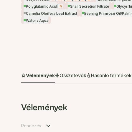
|
h
Polyglutamic Acid
Snail Secretion Filtrate
Glycyrrhi
Camelia Oleifera Leaf Extract
Evening Primrose Oil/Palm
Water / Aqua
Vélemények
Összetevők
Hasonló termékek
Vélemények
Rendezés