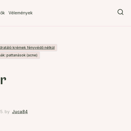
vők
Vélemények
dratáló krémek fényvédő nélkül
ák: pattanások (acne)
r
5.
by
Juca84