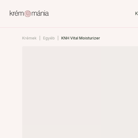
K
Krémek
Egyéb
KNH Vital Moisturizer