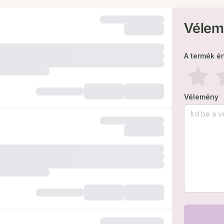
Vélem
A termék é
Vélemény