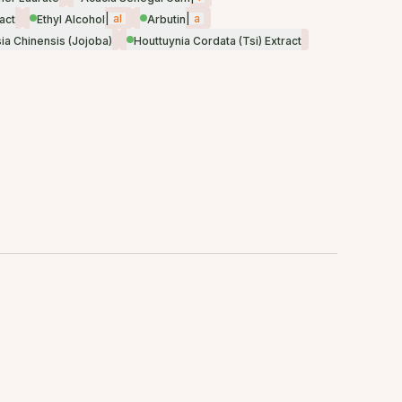
|
al
|
a
act
Ethyl Alcohol
Arbutin
a Chinensis (Jojoba)
Houttuynia Cordata (Tsi) Extract