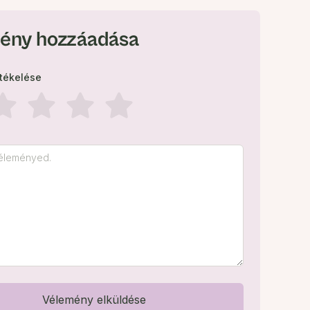
ény hozzáadása
rtékelése
Vélemény elküldése