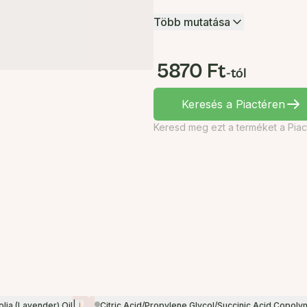
Több mutatása
5870 Ft
-tól
Keresés a Piactéren
Keresd meg ezt a terméket a Piac
|
i
lia (Lavender) Oil
Citric Acid/Propylene Glycol/Succinic Acid Copoly