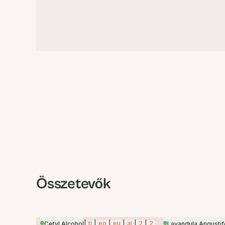
Összetevők
|
ti
|
eo
|
eu
|
al
|
2
|
2
Cetyl Alcohol
Lavandula Angustifo