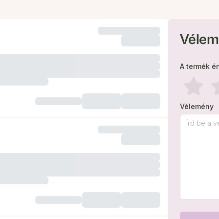
Vélem
A termék é
Vélemény