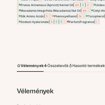
|
eo
|
0
|
2
Prunus Armeniaca (Apricot) Kernel Oil
Undec
|
eo
Macadamia Integrifolia (Macadamia) Nut Oil
Cetyl Al
|
h
|
ta
Silk Amino Acids
Phenoxyethanol
Tocopherol
|
h
|
0
|
0
|
i
Sodium Hyaluronate
Parfum/Fragrance
Vélemények
Összetevők
Hasonló termékek
Vélemények