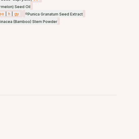
ermelon) Seed Oil
eo
|
h
|
gy
Punica Granatum Seed Extract
inacea (Bamboo) Stem Powder