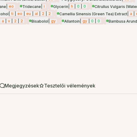
|
eo
|
i
|
h
|
0
|
0
ane
Tridecane
Glycerin
Citrullus Vulgaris (Wat
|
ti
|
eo
|
eu
|
al
|
2
|
2
|
a
|
cohol
Camellia Sinensis (Green Tea) Extract
|
a
|
v
|
2
|
2
|
gy
|
gy
|
0
|
0
Bisabolol
Allantoin
Bambusa Arund
Megjegyzések
Tesztelői vélemények