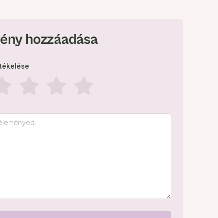
ény hozzáadása
rtékelése