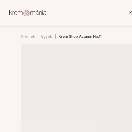
K
Krémek
Egyéb
Krém Shop Autumn No.11