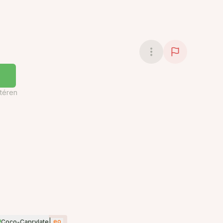
téren
|
eo
Coco-Caprylate