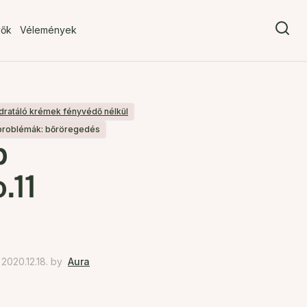
vők
Vélemények
dratáló krémek fényvédő nélkül
problémák: bőröregedés
p
.11
020.12.18.
by
Aura