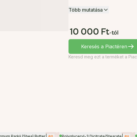
Több mutatása
10 000 Ft
-tól
Keresés a Piactéren
Keresd meg ezt a terméket a Piac
|
eo
|
eu
mum Parkii (Shea) Butter
Polyglyceryl-3 Dicitrate/Stearate