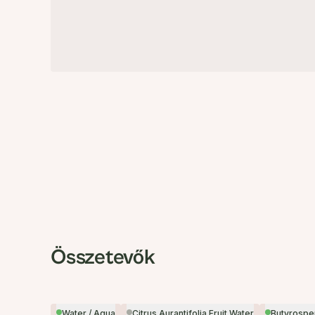
Összetevők
Water / Aqua
Citrus Aurantifolia Fruit Water
Butyrosper