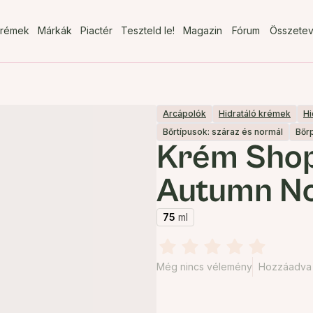
rémek
Márkák
Piactér
Teszteld le!
Magazin
Fórum
Összete
Arcápolók
Hidratáló krémek
Hi
Bőrtípusok: száraz és normál
Bőr
Krém Sho
Autumn No
75
ml
Még nincs vélemény
Hozzáadva 2