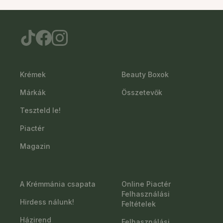
Krémek
Beauty Boxok
Márkák
Összetevők
Teszteld le!
Piactér
Magazin
A Krémmánia csapata
Online Piactér
Felhasználási
Hirdess nálunk!
Feltételek
Házirend
Felhasználási