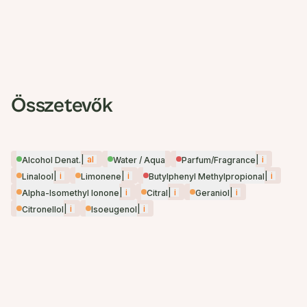
Összetevők
|
al
|
i
Alcohol Denat.
Water / Aqua
Parfum/Fragrance
|
i
|
i
|
i
Linalool
Limonene
Butylphenyl Methylpropional
|
i
|
i
|
i
Alpha-Isomethyl Ionone
Citral
Geraniol
|
i
|
i
Citronellol
Isoeugenol