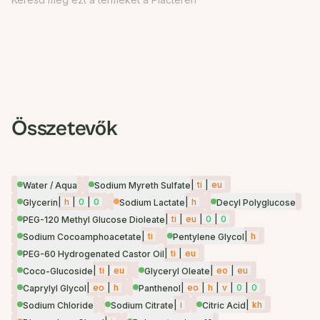
Összetevők
|
ti
|
eu
Water / Aqua
Sodium Myreth Sulfate
|
h
|
0
|
0
|
h
Glycerin
Sodium Lactate
Decyl Polyglucose
|
ti
|
eu
|
0
|
0
PEG-120 Methyl Glucose Dioleate
|
ti
|
h
Sodium Cocoamphoacetate
Pentylene Glycol
|
ti
|
eu
PEG-60 Hydrogenated Castor Oil
|
ti
|
eu
|
eo
|
eu
Coco-Glucoside
Glyceryl Oleate
|
eo
|
h
|
eo
|
h
|
v
|
0
|
0
Caprylyl Glycol
Panthenol
|
i
|
kh
Sodium Chloride
Sodium Citrate
Citric Acid