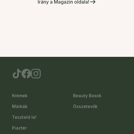
Irány a Magazin oldala!
Krémek
Beauty Boxok
Márkák
Összetevők
Teszteld le!
Piactér