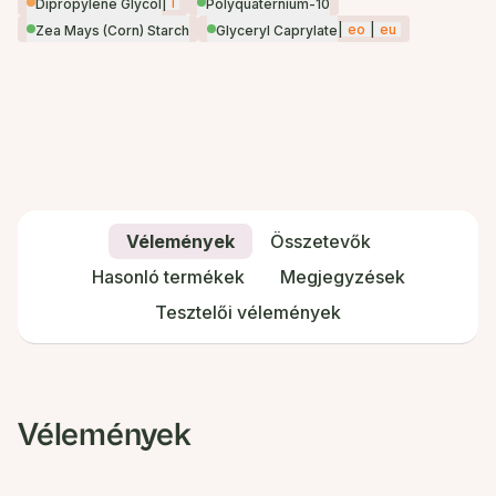
|
i
Dipropylene Glycol
Polyquaternium-10
|
eo
|
eu
Zea Mays (Corn) Starch
Glyceryl Caprylate
Vélemények
Összetevők
Hasonló termékek
Megjegyzések
Tesztelői vélemények
Vélemények