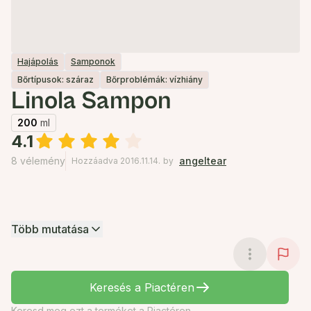
Hajápolás
Samponok
Bőrtípusok: száraz
Bőrproblémák: vízhiány
Linola Sampon
200
ml
4.1
8 vélemény
angeltear
Hozzáadva 2016.11.14.
by
Több mutatása
Keresés a Piactéren
Keresd meg ezt a terméket a Piactéren