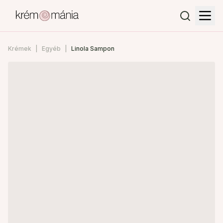
Krémek
Egyéb
Linola Sampon