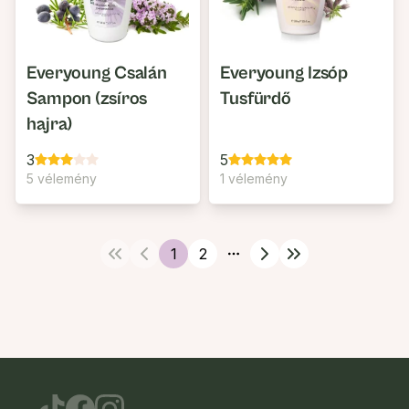
Everyoung Csalán
Everyoung Izsóp
Sampon (zsíros
Tusfürdő
hajra)
3
5
5 vélemény
1 vélemény
1
2
More pages