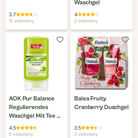
Waschgel
3.7
4
15 vélemény
2 vélemény
AOK Pur Balance
Balea Fruity
Regulierendes
Cranberry Duschgel
Waschgel Mit Tee &
Ginseng-Extrakt
4.5
3.5
6 vélemény
2 vélemény