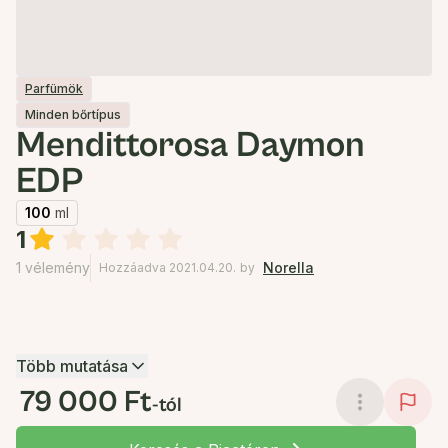
Parfümök
Minden bőrtípus
Mendittorosa Daymon
EDP
100
ml
1
1 vélemény
Norella
Hozzáadva 2021.04.20.
by
Több mutatása
79 000 Ft
-tól