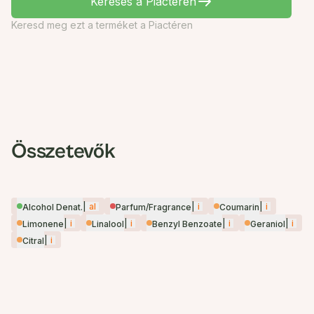
Keresés a Piactéren
Keresd meg ezt a terméket a Piactéren
Összetevők
|
al
|
i
|
i
Alcohol Denat.
Parfum/Fragrance
Coumarin
|
i
|
i
|
i
|
i
Limonene
Linalool
Benzyl Benzoate
Geraniol
|
i
Citral