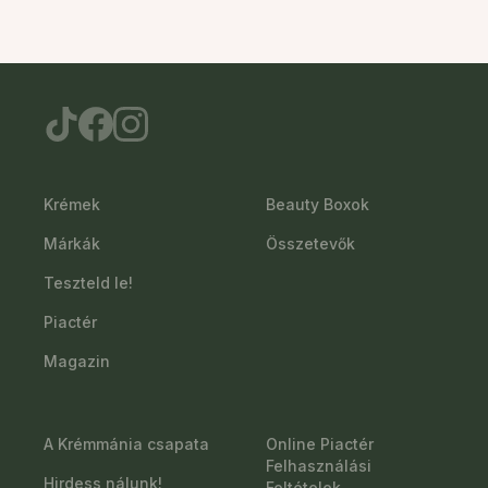
Krémek
Beauty Boxok
Márkák
Összetevők
Teszteld le!
Piactér
Magazin
A Krémmánia csapata
Online Piactér
Felhasználási
Hirdess nálunk!
Feltételek