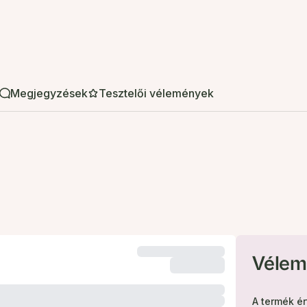
Megjegyzések
Tesztelői vélemények
Vélem
A termék é