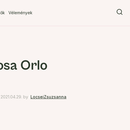
vők
Vélemények
osa Orlo
2021.04.29.
by
LocseiZsuzsanna