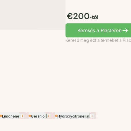
€200
-tól
Keresés a Piactéren
Keresd meg ezt a terméket a Piac
|
i
|
i
|
i
Limonene
Geraniol
Hydroxycitronellal