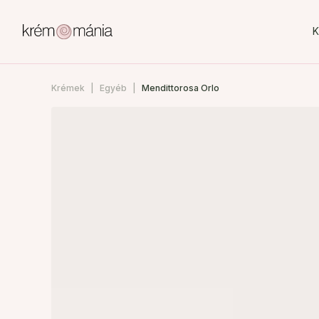
K
Krémek
Egyéb
Mendittorosa Orlo