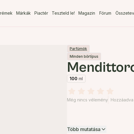
rémek
Márkák
Piactér
Teszteld le!
Magazin
Fórum
Összete
Parfümök
Minden bőrtípus
Mendittor
100
ml
Még nincs vélemény
Hozzáadva 
Több mutatása