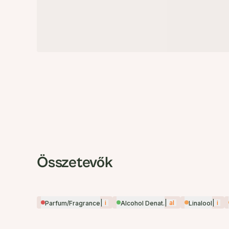
Összetevők
|
i
|
al
|
i
Parfum/Fragrance
Alcohol Denat.
Linalool