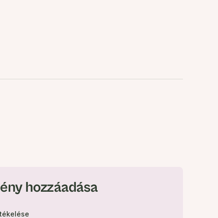
ény hozzáadása
rtékelése