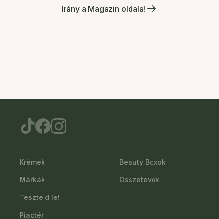
Irány a Magazin oldala!
Krémek
Beauty Boxok
Márkák
Összetevők
Teszteld le!
Piactér