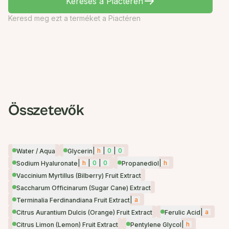
Keresés a Piactéren
Keresd meg ezt a terméket a Piactéren
Összetevők
|
h
|
0
|
0
Water / Aqua
Glycerin
|
h
|
0
|
0
|
h
Sodium Hyaluronate
Propanediol
Vaccinium Myrtillus (Bilberry) Fruit Extract
Saccharum Officinarum (Sugar Cane) Extract
|
a
Terminalia Ferdinandiana Fruit Extract
|
a
Citrus Aurantium Dulcis (Orange) Fruit Extract
Ferulic Acid
|
h
Citrus Limon (Lemon) Fruit Extract
Pentylene Glycol