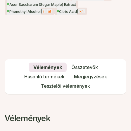
Acer Saccharum (Sugar Maple) Extract
|
i
|
al
|
kh
Phenethyl Alcohol
Citric Acid
Vélemények
Összetevők
Hasonló termékek
Megjegyzések
Tesztelői vélemények
Vélemények