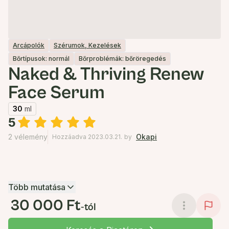
Arcápolók
Szérumok, Kezelések
Bőrtípusok: normál
Bőrproblémák: bőröregedés
Naked & Thriving Renew
Face Serum
30
ml
5
2 vélemény
Okapi
Hozzáadva 2023.03.21.
by
Több mutatása
30 000 Ft
-tól