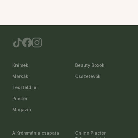
Krémek
Beauty Boxok
Márkák
Összetevők
Teszteld le!
Piactér
Magazin
A Krémmánia csapata
Online Piactér