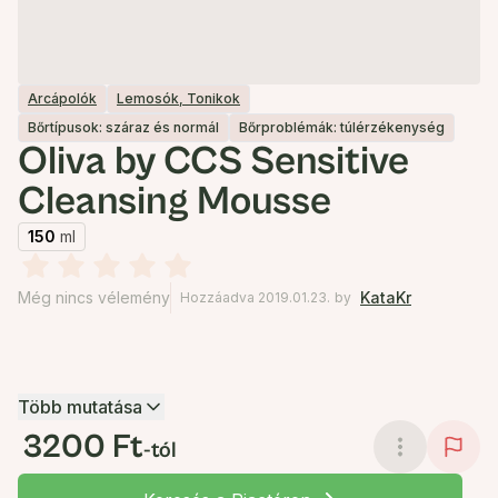
Arcápolók
Lemosók, Tonikok
Bőrtípusok: száraz és normál
Bőrproblémák: túlérzékenység
Oliva by CCS Sensitive
Cleansing Mousse
150
ml
Még nincs vélemény
KataKr
Hozzáadva 2019.01.23.
by
Több mutatása
3200 Ft
-tól