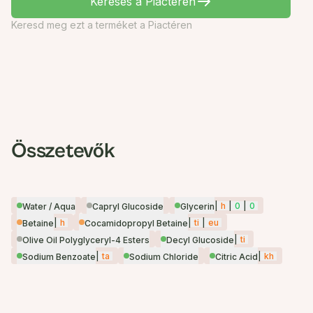
Keresés a Piactéren
Keresd meg ezt a terméket a Piactéren
Összetevők
|
h
|
0
|
0
Water / Aqua
Capryl Glucoside
Glycerin
|
h
|
ti
|
eu
Betaine
Cocamidopropyl Betaine
|
ti
Olive Oil Polyglyceryl-4 Esters
Decyl Glucoside
|
ta
|
kh
Sodium Benzoate
Sodium Chloride
Citric Acid