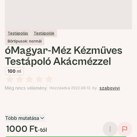
Testápolás
Testápolók
Bőrtípusok: normál
óMagyar-Méz Kézműves
Testápoló Akácmézzel
100
ml
Még nincs vélemény
szabovivi
Hozzáadva 2022.06.13.
by
Több mutatása
1000 Ft
-tól