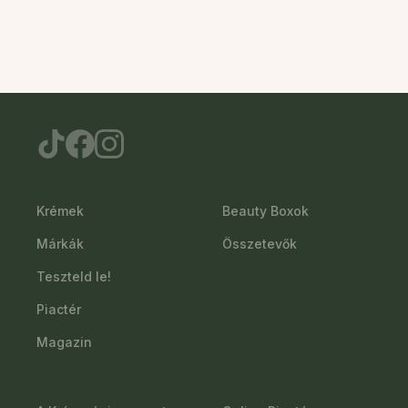
Krémek
Beauty Boxok
Márkák
Összetevők
Teszteld le!
Piactér
Magazin