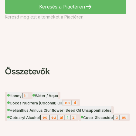
Keresés a Piactéren
Keresd meg ezt a terméket a Piactéren
Összetevők
|
h
Honey
Water / Aqua
|
eo
|
4
Cocos Nucifera (Coconut) Oil
Helianthus Annuus (Sunflower) Seed Oil Unsaponifiables
|
eo
|
eu
|
al
|
1
|
2
|
ti
|
eu
Cetearyl Alcohol
Coco-Glucoside