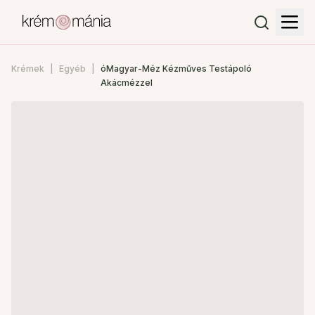
Krémek
Egyéb
óMagyar-Méz Kézműves Testápoló
Akácmézzel