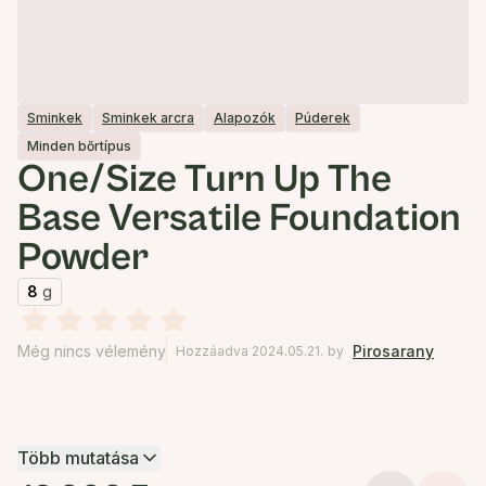
Sminkek
Sminkek arcra
Alapozók
Púderek
Minden bőrtípus
One/Size Turn Up The
Base Versatile Foundation
Powder
8
g
Még nincs vélemény
Pirosarany
Hozzáadva 2024.05.21.
by
Több mutatása