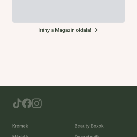
Irány a Magazin oldala!
Krémek
Beauty Boxok
Márkák
Összetevők