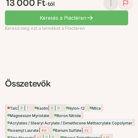
13 000 Ft
-tól
Keresés a Piactéren
Keresd meg ezt a terméket a Piactéren
Összetevők
|
0
|
1
|
0
|
0
Talc
Kaolin
Nylon-12
Mica
Magnesium Myristate
Boron Nitride
Acrylates / Stearyl Acrylate / Dimethicone Methacrylate Copolymer
|
eo
|
sz
Isoamyl Laurate
Barium Sulfate
|
sz
|
0
|
0
|
szil
Zinc Stearate
Phenyl Trimethicone