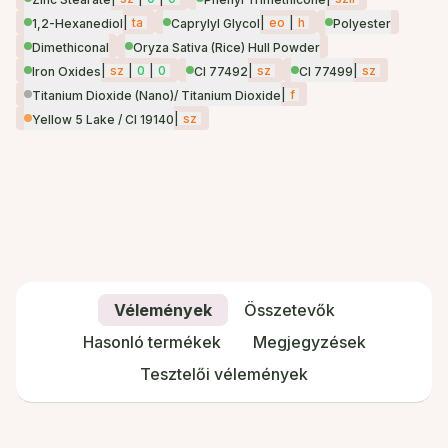
|
ta
|
eo
|
h
1,2-Hexanediol
Caprylyl Glycol
Polyester
Dimethiconal
Oryza Sativa (Rice) Hull Powder
|
sz
|
0
|
0
|
sz
|
sz
Iron Oxides
CI 77492
CI 77499
|
f
Titanium Dioxide (Nano)/ Titanium Dioxide
|
sz
Yellow 5 Lake / CI 19140
Vélemények
Összetevők
Hasonló termékek
Megjegyzések
Tesztelői vélemények