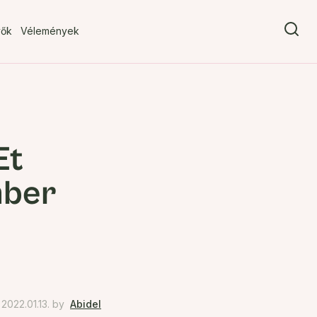
vők
Vélemények
Et
mber
022.01.13.
by
Abidel