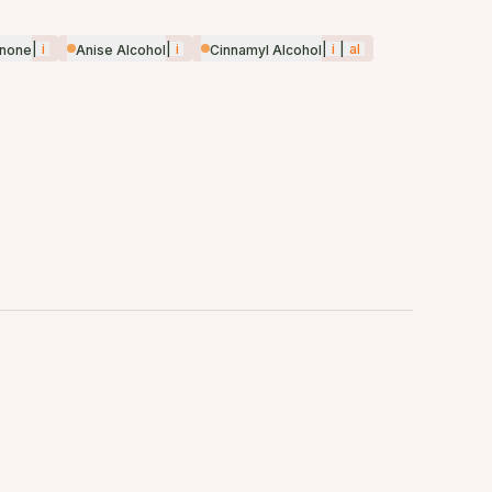
|
i
|
i
|
i
|
al
onone
Anise Alcohol
Cinnamyl Alcohol