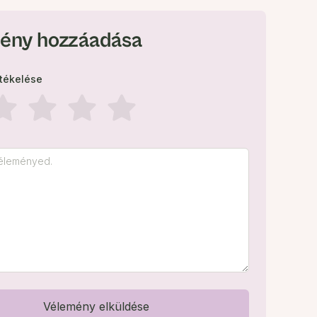
ény hozzáadása
rtékelése
Vélemény elküldése