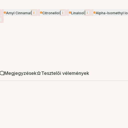
|
i
|
i
|
i
Amyl Cinnamal
Citronellol
Linalool
Alpha-Isomethyl I
i
Megjegyzések
Tesztelői vélemények