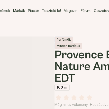
rémek
Márkák
Piactér
Teszteld le!
Magazin
Fórum
Összete
Parfümök
Minden bőrtípus
Provence 
Nature A
EDT
100
ml
Még nincs vélemény
Hozzáadva 2