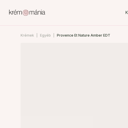
K
Krémek
Egyéb
Provence Et Nature Amber EDT