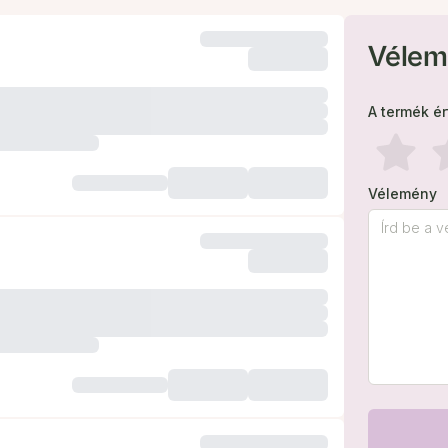
Vélem
A termék é
Vélemény