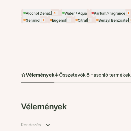
|
al
|
i
Alcohol Denat.
Water / Aqua
Parfum/Fragrance
|
i
|
i
|
i
|
Geraniol
Eugenol
Citral
Benzyl Benzoate
Vélemények
Összetevők
Hasonló termékek
Vélemények
Rendezés