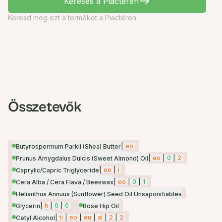
Keresés a Piactéren
Keresd meg ezt a terméket a Piactéren
Összetevők
|
eo
Butyrospermum Parkii (Shea) Butter
|
eo
|
0
|
2
Prunus Amygdalus Dulcis (Sweet Almond) Oil
|
eo
|
i
Caprylic/Capric Triglyceride
|
eo
|
0
|
1
Cera Alba / Cera Flava / Beeswax
Helianthus Annuus (Sunflower) Seed Oil Unsaponifiables
|
h
|
0
|
0
Glycerin
Rose Hip Oil
|
ti
|
eo
|
eu
|
al
|
2
|
2
Cetyl Alcohol