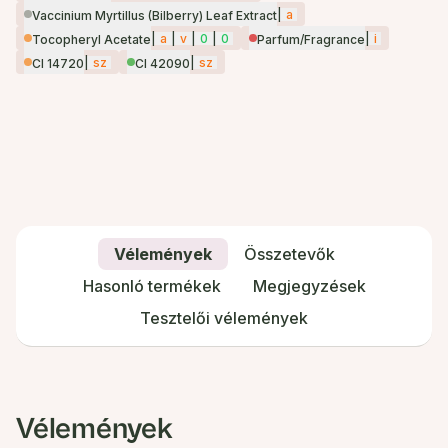
|
a
Vaccinium Myrtillus (Bilberry) Leaf Extract
|
a
|
v
|
0
|
0
|
i
Tocopheryl Acetate
Parfum/Fragrance
|
sz
|
sz
CI 14720
CI 42090
Vélemények
Összetevők
Hasonló termékek
Megjegyzések
Tesztelői vélemények
Vélemények