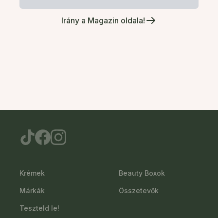
Irány a Magazin oldala!
Krémek
Beauty Boxok
Márkák
Összetevők
Teszteld le!