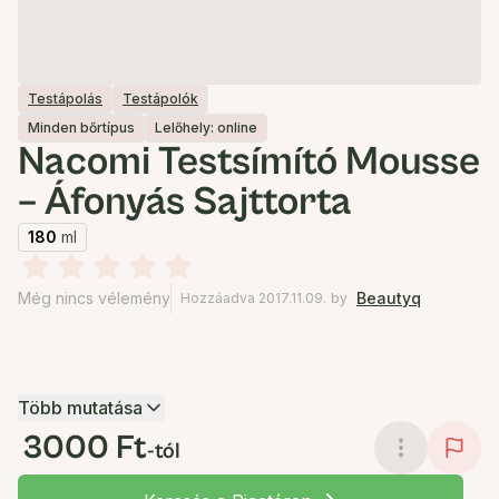
Testápolás
Testápolók
Minden bőrtípus
Lelőhely: online
Nacomi Testsímító Mousse
– Áfonyás Sajttorta
180
ml
Még nincs vélemény
Beautyq
Hozzáadva 2017.11.09.
by
Több mutatása
3000 Ft
-tól