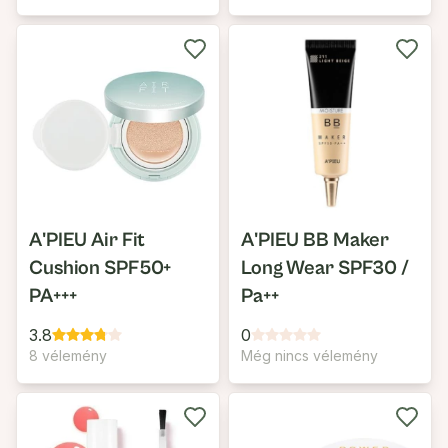
A'PIEU Air Fit
A'PIEU BB Maker
Cushion SPF50+
Long Wear SPF30 /
PA+++
Pa++
3.8
0
8 vélemény
Még nincs vélemény