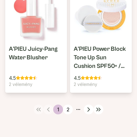
A'PIEU Juicy-Pang
A'PIEU Power Block
Water Blusher
Tone Up Sun
Cushion SPF50+ /
Pa++++
4.5
4.5
2 vélemény
2 vélemény
1
2
More pages