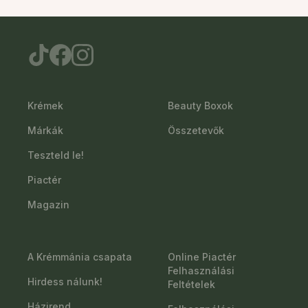
Krémek
Beauty Boxok
Márkák
Összetevők
Teszteld le!
Piactér
Magazin
A Krémmánia csapata
Online Piactér
Felhasználási
Hirdess nálunk!
Feltételek
Házirend