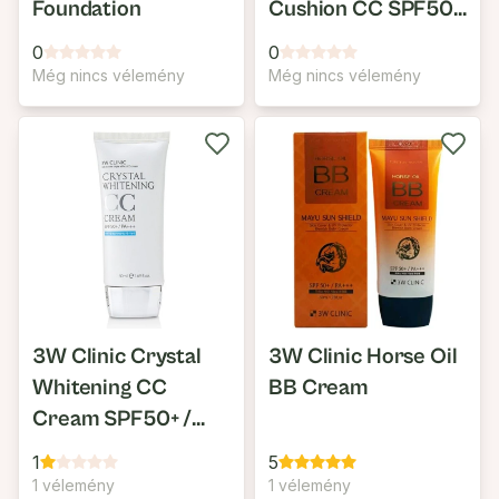
Foundation
Cushion CC SPF50+
/ PA+++
0
0
Még nincs vélemény
Még nincs vélemény
3W Clinic Crystal
3W Clinic Horse Oil
Whitening CC
BB Cream
Cream SPF50+ /
PA+++
1
5
1 vélemény
1 vélemény