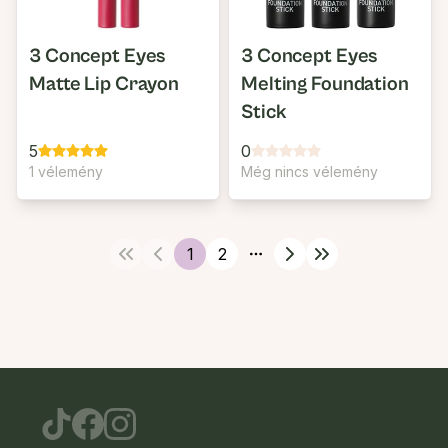
3 Concept Eyes
3 Concept Eyes
Matte Lip Crayon
Melting Foundation
Stick
5
0
1 vélemény
Még nincs vélemény
1
2
More pages