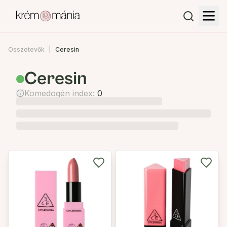
Összetevők
Ceresin
Ceresin
Komedogén index:
0